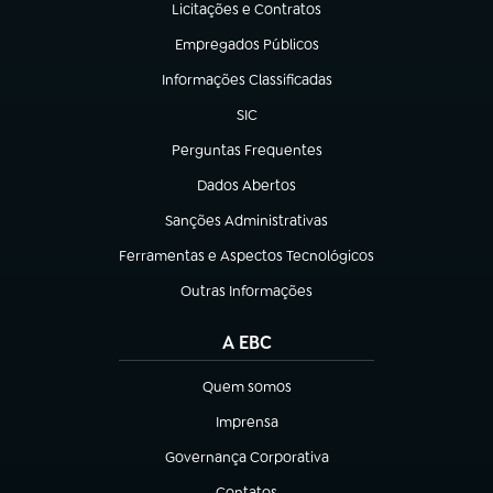
Licitações e Contratos
(abre em nova aba)
Empregados Públicos
(abre em nova aba)
Informações Classificadas
(abre em nova aba)
SIC
(abre em nova aba)
Perguntas Frequentes
(abre em nova aba)
Dados Abertos
(abre em nova aba)
Sanções Administrativas
(abre em nova aba)
Ferramentas e Aspectos Tecnológicos
(abre em nova aba)
Outras Informações
(abre em nova aba)
A EBC
Quem somos
(abre em nova aba)
Imprensa
(abre em nova aba)
Governança Corporativa
(abre em nova aba)
Contatos