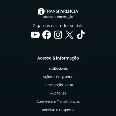
(abre em nova aba)
TRANSPARÊNCIA
Acesso à Informação
Siga-nos nas redes sociais
Acesso à Informação
Institucional
(abre em nova aba)
Ações e Programas
(abre em nova aba)
Participação Social
(abre em nova aba)
Auditorias
(abre em nova aba)
Convênios e Transferências
(abre em nova aba)
Receitas e Despesas
(abre em nova aba)