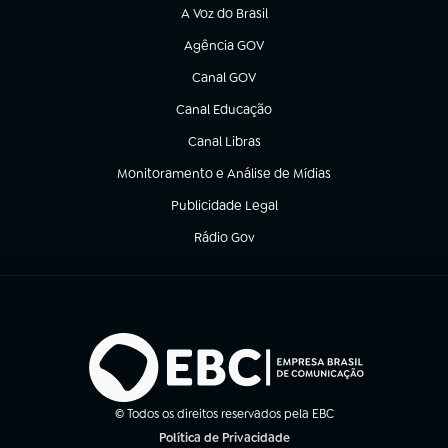
A Voz do Brasil
(abre em nova aba)
Agência GOV
(abre em nova aba)
Canal GOV
(abre em nova aba)
Canal Educação
(abre em nova aba)
Canal Libras
(abre em nova aba)
Monitoramento e Análise de Mídias
(abre em nova aba)
Publicidade Legal
(abre em nova aba)
Rádio Gov
(abre em nova aba)
© Todos os direitos reservados pela EBC
Política de Privacidade