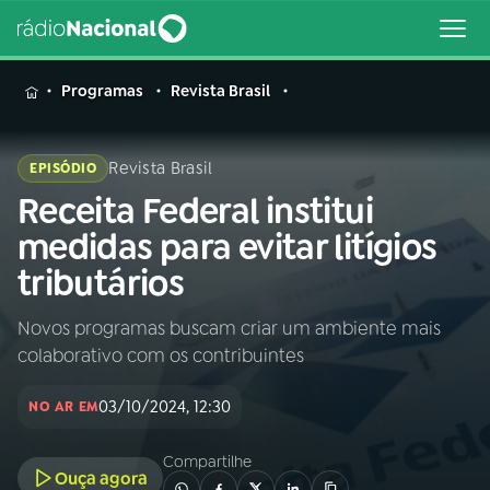
MENU
Programas
Revista Brasil
Revista Brasil
EPISÓDIO
Receita Federal institui
Buscar
na
medidas para evitar litígios
Rádio
Buscar
tributários
Nacional
Novos programas buscam criar um ambiente mais
AO VIVO
colaborativo com os contribuintes
01
INÍCIO
03/10/2024, 12:30
NO AR EM
Compartilhe
02
A RÁDIO
Ouça agora