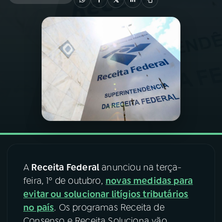
03
PROGRAMAÇÃO
04
PROGRAMAS
05
PODCASTS
06
VIDEOCASTS
07
ÚLTIMAS
A
Receita Federal
anunciou na terça-
feira, 1º de outubro,
novas medidas para
08
FESTIVAL DE MÚSICA
evitar ou solucionar litígios tributários
no país
. Os programas Receita de
ACOMPANHE A RÁDIO NACIONAL
Consenso e Receita Soluciona vão