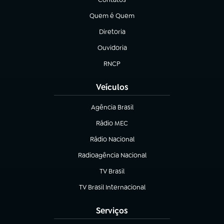
(abre em nova aba)
Quem é Quem
(abre em nova aba)
Diretoria
(abre em nova aba)
Ouvidoria
(abre em nova aba)
RNCP
(abre em nova aba)
Veículos
Agência Brasil
(abre em nova aba)
Rádio MEC
(abre em nova aba)
Rádio Nacional
Radioagência Nacional
(abre em nova aba)
TV Brasil
(abre em nova aba)
TV Brasil Internacional
(abre em nova aba)
Serviços