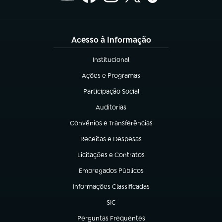
Acesso à Informação
Institucional
(abre em nova aba)
Ações e Programas
(abre em nova aba)
Participação Social
(abre em nova aba)
Auditorias
(abre em nova aba)
Convênios e Transferências
(abre em nova aba)
Receitas e Despesas
(abre em nova aba)
Licitações e Contratos
(abre em nova aba)
Empregados Públicos
(abre em nova aba)
Informações Classificadas
(abre em nova aba)
SIC
(abre em nova aba)
Perguntas Frequentes
(abre em nova aba)