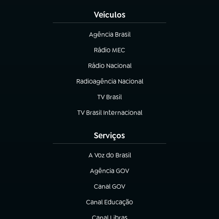
Veículos
Agência Brasil
(abre em nova aba)
Rádio MEC
(abre em nova aba)
Rádio Nacional
Radioagência Nacional
(abre em nova aba)
TV Brasil
(abre em nova aba)
TV Brasil Internacional
(abre em nova aba)
Serviços
A Voz do Brasil
(abre em nova aba)
Agência GOV
(abre em nova aba)
Canal GOV
(abre em nova aba)
Canal Educação
(abre em nova aba)
Canal Libras