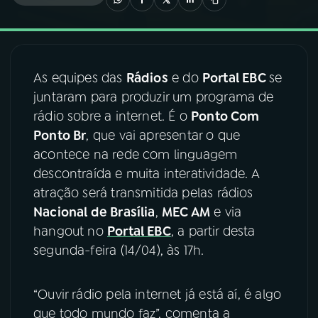
03
PROGRAMAÇÃO
As equipes das
Rádios
e do
Portal EBC
se
04
PROGRAMAS
juntaram para produzir um programa de
rádio sobre a internet. É o
Ponto Com
05
PODCASTS
Ponto Br
, que vai apresentar o que
acontece na rede com linguagem
descontraída e muita interatividade. A
06
VIDEOCASTS
atração será transmitida pelas rádios
Nacional de Brasília
,
MEC AM
e via
07
ÚLTIMAS
hangout no
Portal EBC
, a partir desta
segunda-feira (14/04), às 17h.
08
FESTIVAL DE MÚSICA
“Ouvir rádio pela internet já está aí, é algo
que todo mundo faz”, comenta a
ACOMPANHE A RÁDIO NACIONAL