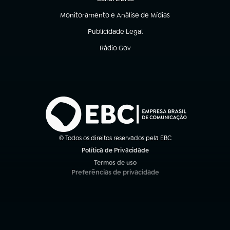
(abre em nova aba)
Monitoramento e Análise de Mídias
(abre em nova aba)
Publicidade Legal
(abre em nova aba)
Rádio Gov
(abre em nova aba)
© Todos os direitos reservados pela EBC
Política de Privacidade
(abre em nova aba)
Termos de uso
(abre em nova aba)
Preferências de privacidade