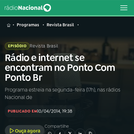
MENU
Programas
Revista Brasil
Revista Brasil
EPISÓDIO
Rádio e internet se
Buscar
na
encontram no Ponto Com
Rádio
Buscar
Ponto Br
Nacional
Programa estreia na segunda-feira (17h), nas rádios
AO VIVO
Nacional de
01
INÍCIO
10/04/2014, 19:38
PUBLICADO EM
Compartilhe
02
A RÁDIO
Ouça agora