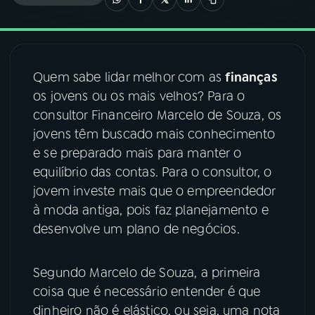
03
PROGRAMAÇÃO
Quem sabe lidar melhor com as
finanças
04
PROGRAMAS
os jovens ou os mais velhos? Para o
consultor Financeiro Marcelo de Souza, os
05
PODCASTS
jovens têm buscado mais conhecimento
e se preparado mais para manter o
equilíbrio das contas. Para o consultor, o
06
VIDEOCASTS
jovem investe mais que o empreendedor
à moda antiga, pois faz planejamento e
07
ÚLTIMAS
desenvolve um plano de negócios.
08
FESTIVAL DE MÚSICA
Segundo Marcelo de Souza, a primeira
coisa que é necessário entender é que
dinheiro não é elástico, ou seja, uma nota
ACOMPANHE A RÁDIO NACIONAL