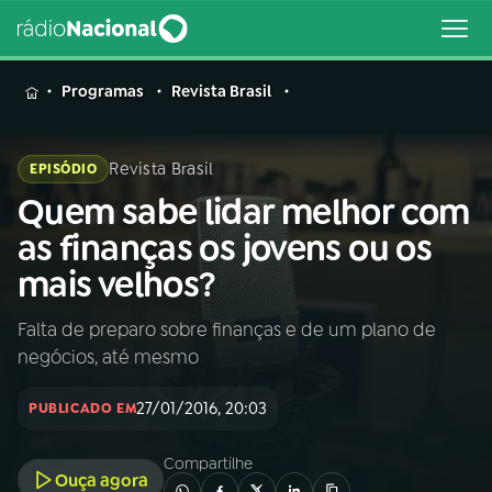
MENU
Programas
Revista Brasil
Revista Brasil
EPISÓDIO
Quem sabe lidar melhor com
Buscar
na
as finanças os jovens ou os
Rádio
Buscar
mais velhos?
Nacional
Falta de preparo sobre finanças e de um plano de
AO VIVO
negócios, até mesmo
01
INÍCIO
27/01/2016, 20:03
PUBLICADO EM
Compartilhe
02
A RÁDIO
Ouça agora