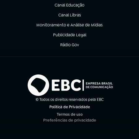
Canal Educação
(abre em nova aba)
Canal Libras
(abre em nova aba)
Monitoramento e Análise de Mídias
(abre em nova aba)
Publicidade Legal
(abre em nova aba)
Rádio Gov
(abre em nova aba)
© Todos os direitos reservados pela EBC
Política de Privacidade
(abre em nova aba)
Termos de uso
(abre em nova aba)
Preferências de privacidade