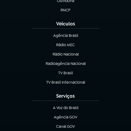
Ouvidoria
(abre em nova aba)
RNCP
(abre em nova aba)
Veículos
Agência Brasil
(abre em nova aba)
Rádio MEC
(abre em nova aba)
Rádio Nacional
Radioagência Nacional
(abre em nova aba)
TV Brasil
(abre em nova aba)
TV Brasil Internacional
(abre em nova aba)
Serviços
A Voz do Brasil
(abre em nova aba)
Agência GOV
(abre em nova aba)
Canal GOV
(abre em nova aba)