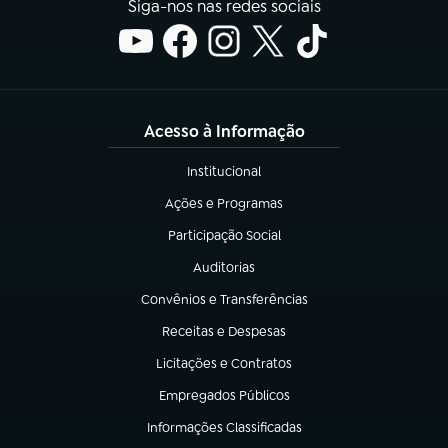
Siga-nos nas redes sociais
Acesso à Informação
Institucional
(abre em nova aba)
Ações e Programas
(abre em nova aba)
Participação Social
(abre em nova aba)
Auditorias
(abre em nova aba)
Convênios e Transferências
(abre em nova aba)
Receitas e Despesas
(abre em nova aba)
Licitações e Contratos
(abre em nova aba)
Empregados Públicos
(abre em nova aba)
Informações Classificadas
(abre em nova aba)