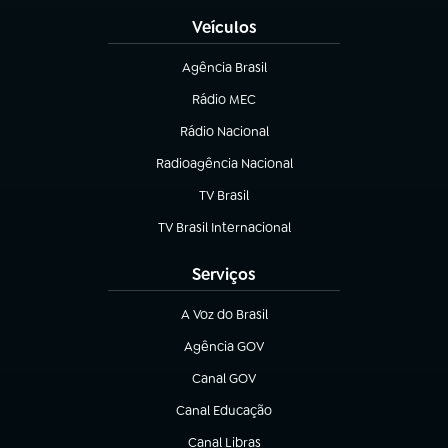
Veículos
Agência Brasil
(abre em nova aba)
Rádio MEC
(abre em nova aba)
Rádio Nacional
Radioagência Nacional
(abre em nova aba)
TV Brasil
(abre em nova aba)
TV Brasil Internacional
(abre em nova aba)
Serviços
A Voz do Brasil
(abre em nova aba)
Agência GOV
(abre em nova aba)
Canal GOV
(abre em nova aba)
Canal Educação
(abre em nova aba)
Canal Libras