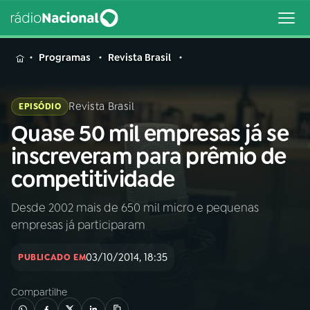
MENU
Programas
Revista Brasil
Revista Brasil
EPISÓDIO
Quase 50 mil empresas já se
Buscar
na
inscreveram para prêmio de
Rádio
Buscar
competitividade
Nacional
Desde 2002 mais de 650 mil micro e pequenas
AO VIVO
empresas já participaram
01
INÍCIO
03/10/2014, 18:35
PUBLICADO EM
Compartilhe
02
A RÁDIO