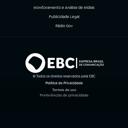
(abre em nova aba)
Monitoramento e Análise de Mídias
(abre em nova aba)
Publicidade Legal
(abre em nova aba)
Rádio Gov
(abre em nova aba)
© Todos os direitos reservados pela EBC
Política de Privacidade
(abre em nova aba)
Termos de uso
(abre em nova aba)
Preferências de privacidade