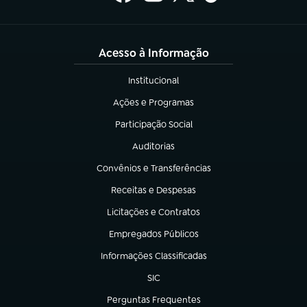
Acesso à Informação
Institucional
(abre em nova aba)
Ações e Programas
(abre em nova aba)
Participação Social
(abre em nova aba)
Auditorias
(abre em nova aba)
Convênios e Transferências
(abre em nova aba)
Receitas e Despesas
(abre em nova aba)
Licitações e Contratos
(abre em nova aba)
Empregados Públicos
(abre em nova aba)
Informações Classificadas
(abre em nova aba)
SIC
(abre em nova aba)
Perguntas Frequentes
(abre em nova aba)