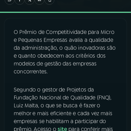
03
PROGRAMAÇÃO
O Prêmio de Competitividade para Micro
04
PROGRAMAS
e Pequenas Empresas avalia a qualidade
da administração, o quão inovadoras são
05
PODCASTS
e quanto obedecem aos critérios dos
modelos de gestão das empresas
concorrentes.
06
VIDEOCASTS
Segundo o gestor de Projetos da
07
ÚLTIMAS
Fundação Nacional de Qualidade (FNQ),
Luiz Malta, o que se busca é fazer o
08
FESTIVAL DE MÚSICA
melhor e mais eficiente e cada vez mais
empresas se habilitam a participar do
prêmio. Acesso o
site
para conferir mais
ACOMPANHE A RÁDIO NACIONAL