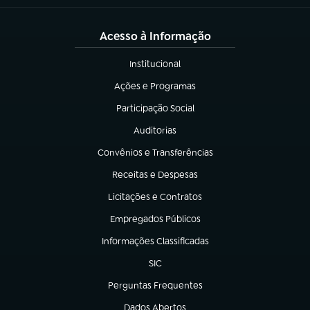
Acesso à Informação
Institucional
(abre em nova aba)
Ações e Programas
(abre em nova aba)
Participação Social
(abre em nova aba)
Auditorias
(abre em nova aba)
Convênios e Transferências
(abre em nova aba)
Receitas e Despesas
(abre em nova aba)
Licitações e Contratos
(abre em nova aba)
Empregados Públicos
(abre em nova aba)
Informações Classificadas
(abre em nova aba)
SIC
(abre em nova aba)
Perguntas Frequentes
(abre em nova aba)
Dados Abertos