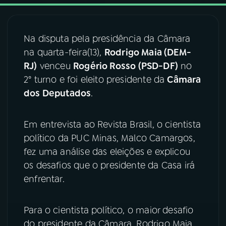
03
PROGRAMAÇÃO
Na disputa pela presidência da Câmara
na quarta-feira(13),
Rodrigo Maia (DEM-
04
PROGRAMAS
RJ)
venceu
Rogério Rosso (PSD-DF)
no
2° turno e foi eleito presidente da
Câmara
05
PODCASTS
dos Deputados
.
Em entrevista ao Revista Brasil, o cientista
06
VIDEOCASTS
político da PUC Minas, Malco Camargos,
fez uma análise das eleições e explicou
07
ÚLTIMAS
os desafios que o presidente da Casa irá
enfrentar.
08
FESTIVAL DE MÚSICA
Para o cientista político, o maior desafio
do presidente da Câmara, Rodrigo Maia,
ACOMPANHE A RÁDIO NACIONAL