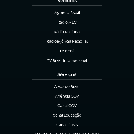
Veículos
Agência Brasil
(abre em nova aba)
Rádio MEC
(abre em nova aba)
Rádio Nacional
Radioagência Nacional
(abre em nova aba)
TV Brasil
(abre em nova aba)
TV Brasil Internacional
(abre em nova aba)
Serviços
A Voz do Brasil
(abre em nova aba)
Agência GOV
(abre em nova aba)
Canal GOV
(abre em nova aba)
Canal Educação
(abre em nova aba)
Canal Libras
(abre em nova aba)