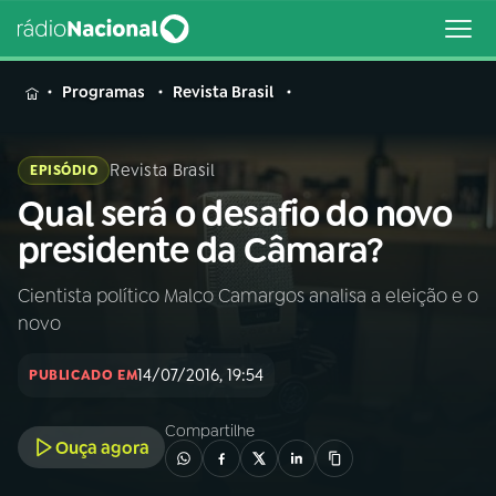
MENU
Programas
Revista Brasil
Revista Brasil
EPISÓDIO
Qual será o desafio do novo
Buscar
na
presidente da Câmara?
Rádio
Buscar
Nacional
Cientista político Malco Camargos analisa a eleição e o
novo
AO VIVO
14/07/2016, 19:54
PUBLICADO EM
01
INÍCIO
Compartilhe
Ouça agora
02
A RÁDIO