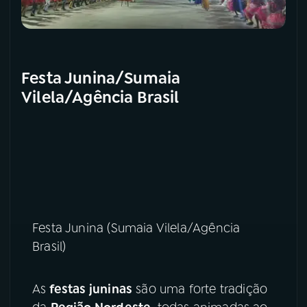
YouTube
Facebook
Instagram
X
Festa Junina/Sumaia
Vilela/Agência Brasil
TikTok
Festa Junina (Sumaia Vilela/Agência
Brasil)
As
festas juninas
são uma forte tradição