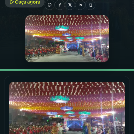
Ouça agora
03
PROGRAMAÇÃO
04
PROGRAMAS
05
PODCASTS
06
VIDEOCASTS
07
ÚLTIMAS
08
FESTIVAL DE MÚSICA
ACOMPANHE A RÁDIO NACIONAL