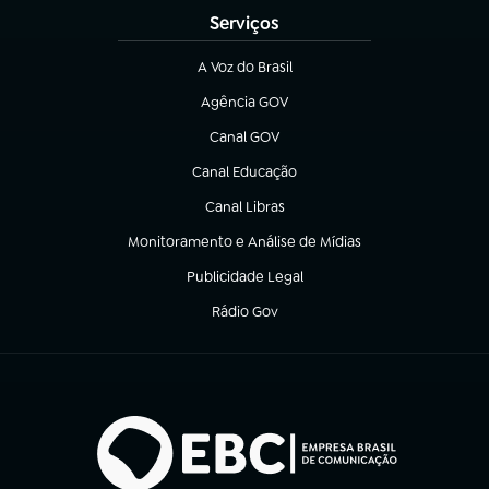
Serviços
A Voz do Brasil
(abre em nova aba)
Agência GOV
(abre em nova aba)
Canal GOV
(abre em nova aba)
Canal Educação
(abre em nova aba)
Canal Libras
(abre em nova aba)
Monitoramento e Análise de Mídias
(abre em nova aba)
Publicidade Legal
(abre em nova aba)
Rádio Gov
(abre em nova aba)