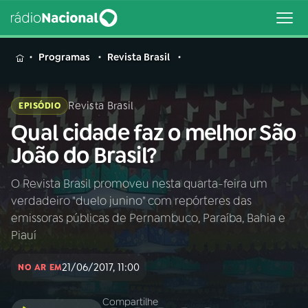
MENU
Programas
Revista Brasil
Revista Brasil
EPISÓDIO
Qual cidade faz o melhor São
Buscar
na
João do Brasil?
Rádio
Buscar
Nacional
O Revista Brasil promoveu nesta quarta-feira um
verdadeiro "duelo junino" com repórteres das
AO VIVO
emissoras públicas de Pernambuco, Paraíba, Bahia e
Piauí
01
INÍCIO
21/06/2017, 11:00
NO AR EM
02
A RÁDIO
Compartilhe