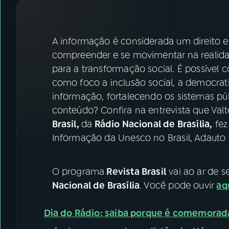
07
ÚLTIMAS
08
FESTIVAL DE MÚSICA
A informação é considerada um direito 
compreender e se movimentar na realidad
para a transformação social. É possível 
ACOMPANHE A RÁDIO NACIONAL
como foco a inclusão social, a democra
YouTube
Facebook
informação, fortalecendo os sistemas pú
conteúdo? Confira na entrevista que Val
Instagram
X
Brasil,
da
Rádio Nacional de Brasília,
fez
Informação da Unesco no Brasil, Adauto
TikTok
O programa
Revista Brasil
vai ao ar de s
Nacional de Brasília
. Você pode ouvir
aq
Dia do Rádio: saiba porque é comemorad