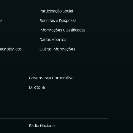
Participação Social
(abre em nova aba)
as
Receitas e Despesas
(abre em nova aba)
Informações Classificadas
(abre em nova aba)
Dados Abertos
(abre em nova aba)
Tecnológicos
Outras Informações
(abre em nova aba)
Governança Corporativa
(abre em nova aba)
Diretoria
(abre em nova aba)
Rádio Nacional