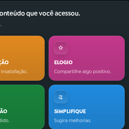
conteúdo que você acessou.
.
ÇÃO
ELOGIO
 insatisfação.
Compartilhe algo positivo.
ÇÃO
SIMPLIFIQUE
dido.
Sugira melhorias.