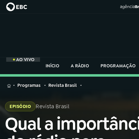
agência
Br
AO VIVO
INÍCIO
A RÁDIO
PROGRAMAÇÃO
MENU
Programas
Revista Brasil
Buscar
na
Revista Brasil
EPISÓDIO
Rádio
Buscar
Nacional
Qual a importânc
Buscar
na
Rádio
AO VIVO