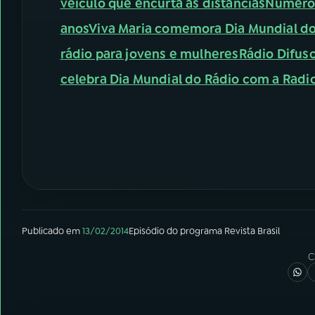
veículo que encurta as distâncias
Número 
anos
Viva Maria comemora Dia Mundial do
rádio para jovens e mulheres
Rádio Difus
celebra Dia Mundial do Rádio com a Radi
Publicado em
13/02/2014
Episódio
do programa
Revista Brasil
C