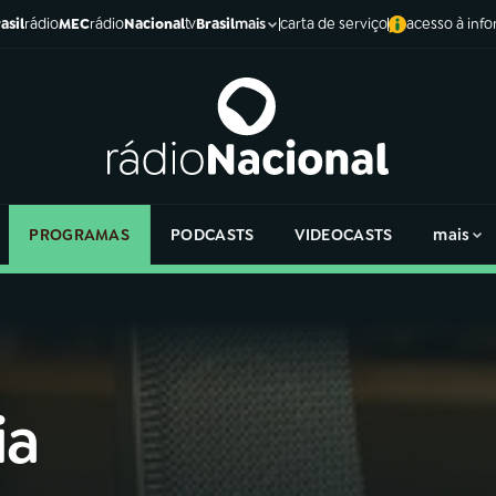
asil
rádio
MEC
rádio
Nacional
tv
Brasil
carta de serviço
acesso à inf
mais
PROGRAMAS
PODCASTS
VIDEOCASTS
mais
ia