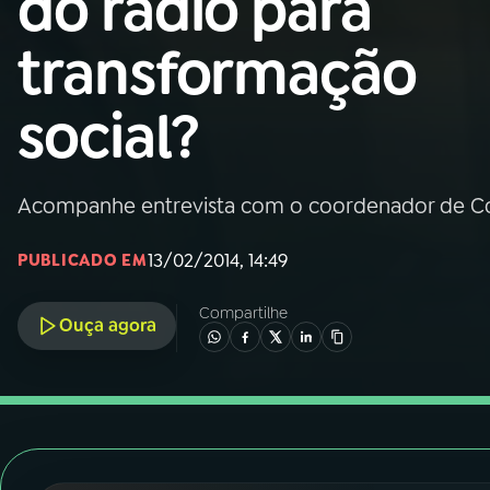
do rádio para
Nacional
transformação
01
INÍCIO
social?
02
A RÁDIO
Acompanhe entrevista com o coordenador de C
03
PROGRAMAÇÃO
13/02/2014, 14:49
PUBLICADO EM
04
PROGRAMAS
Compartilhe
Ouça agora
05
PODCASTS
06
VIDEOCASTS