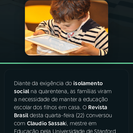
03
PROGRAMAÇÃO
04
PROGRAMAS
05
PODCASTS
06
VIDEOCASTS
Diante da exigência do
isolamento
social
na quarentena, as famílias viram
07
ÚLTIMAS
a necessidade de manter a educação
escolar dos filhos em casa. O
Revista
08
FESTIVAL DE MÚSICA
Brasil
desta quarta-feira (22) conversou
com
Claudio Sassak
i, mestre em
Educação pela Universidade de Stanford
ACOMPANHE A RÁDIO NACIONAL