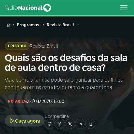
MENU
Programas
Revista Brasil
Revista Brasil
EPISÓDIO
Quais são os desafios da sala
Buscar
na
de aula dentro de casa?
Rádio
Buscar
Nacional
Veja como a família pode se organizar para os filhos
continuarem os estudos durante a quarentena
AO VIVO
22/04/2020, 15:00
NO AR EM
01
INÍCIO
Compartilhe
Ouça agora
02
A RÁDIO