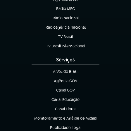
(abre em nova aba)
Rádio MEC
(abre em nova aba)
Rádio Nacional
Radioagência Nacional
(abre em nova aba)
TV Brasil
(abre em nova aba)
TV Brasil Internacional
(abre em nova aba)
Serviços
A Voz do Brasil
(abre em nova aba)
Agência GOV
(abre em nova aba)
Canal GOV
(abre em nova aba)
Canal Educação
(abre em nova aba)
Canal Libras
(abre em nova aba)
Monitoramento e Análise de Mídias
(abre em nova aba)
Publicidade Legal
(abre em nova aba)