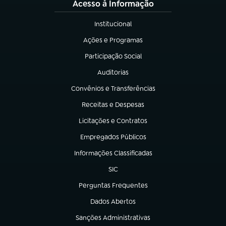
Acesso à Informação
Institucional
(abre em nova aba)
Ações e Programas
(abre em nova aba)
Participação Social
(abre em nova aba)
Auditorias
(abre em nova aba)
Convênios e Transferências
(abre em nova aba)
Receitas e Despesas
(abre em nova aba)
Licitações e Contratos
(abre em nova aba)
Empregados Públicos
(abre em nova aba)
Informações Classificadas
(abre em nova aba)
SIC
(abre em nova aba)
Perguntas Frequentes
(abre em nova aba)
Dados Abertos
(abre em nova aba)
Sanções Administrativas
(abre em nova aba)