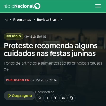
MENU
Programas
Revista Brasil
Revista Brasil
EPISÓDIO
Proteste recomenda alguns
Buscar
na
cuidados nas festas juninas
Rádio
Buscar
Nacional
Fogos de artifícios e alimentos são as principais causas
de
AO VIVO
18/06/2015, 21:36
PUBLICADO EM
01
INÍCIO
Compartilhe
Ouça agora
02
A RÁDIO