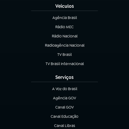
Veículos
Agência Brasil
(abre em nova aba)
Rádio MEC
(abre em nova aba)
Rádio Nacional
Radioagência Nacional
(abre em nova aba)
TV Brasil
(abre em nova aba)
TV Brasil Internacional
(abre em nova aba)
Serviços
A Voz do Brasil
(abre em nova aba)
Agência GOV
(abre em nova aba)
Canal GOV
(abre em nova aba)
Canal Educação
(abre em nova aba)
Canal Libras
(abre em nova aba)