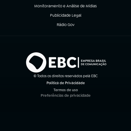
Monitoramento e Análise de Mídias
(abre em nova aba)
Publicidade Legal
(abre em nova aba)
Rádio Gov
(abre em nova aba)
© Todos os direitos reservados pela EBC
Política de Privacidade
(abre em nova aba)
Termos de uso
(abre em nova aba)
Preferências de privacidade