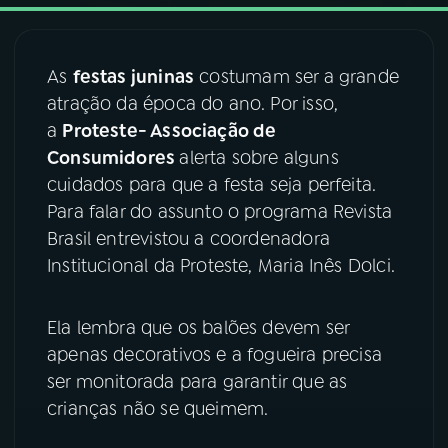
03
PROGRAMAÇÃO
As
festas juninas
costumam ser a grande
atração da época do ano. Por isso,
04
PROGRAMAS
a
Proteste- Associação de
Consumidores
alerta sobre alguns
05
PODCASTS
cuidados para que a festa seja perfeita.
Para falar do assunto o programa Revista
Brasil entrevistou a coordenadora
06
VIDEOCASTS
Institucional da Proteste, Maria Inês Dolci.
07
ÚLTIMAS
Ela lembra que os balões devem ser
apenas decorativos e a fogueira precisa
08
FESTIVAL DE MÚSICA
ser monitorada para garantir que as
crianças não se queimem.
ACOMPANHE A RÁDIO NACIONAL