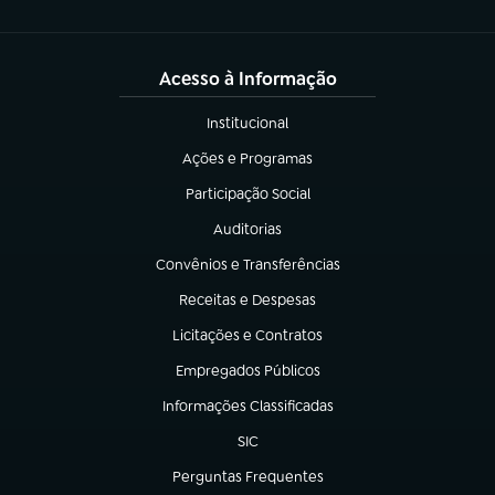
Acesso à Informação
Institucional
(abre em nova aba)
Ações e Programas
(abre em nova aba)
Participação Social
(abre em nova aba)
Auditorias
(abre em nova aba)
Convênios e Transferências
(abre em nova aba)
Receitas e Despesas
(abre em nova aba)
Licitações e Contratos
(abre em nova aba)
Empregados Públicos
(abre em nova aba)
Informações Classificadas
(abre em nova aba)
SIC
(abre em nova aba)
Perguntas Frequentes
(abre em nova aba)