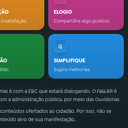
ÇÃO
ELOGIO
 insatisfação.
Compartilhe algo positivo.
ÇÃO
SIMPLIFIQUE
dido.
Sugira melhorias.
 mas é com a EBC que estará dialogando. O Fala.BR é
m a administração pública, por meio das Ouvidorias.
 conteúdos ofertados ao cidadão. Por isso, não se
onteúdo alvo de sua manifestação.