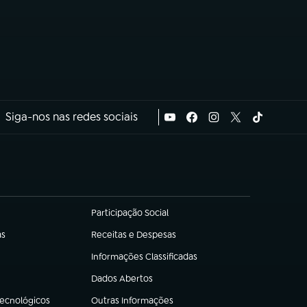
Siga-nos nas redes sociais
Participação Social
(abre em nova aba)
as
Receitas e Despesas
(abre em nova aba)
Informações Classificadas
(abre em nova aba)
Dados Abertos
(abre em nova aba)
Tecnológicos
Outras Informações
(abre em nova aba)