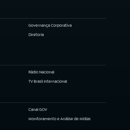
Governança Corporativa
(abre em nova aba)
Diretoria
(abre em nova aba)
Rádio Nacional
TV Brasil Internacional
(abre em nova aba)
Canal GOV
(abre em nova aba)
Monitoramento e Análise de Mídias
(abre em nova aba)