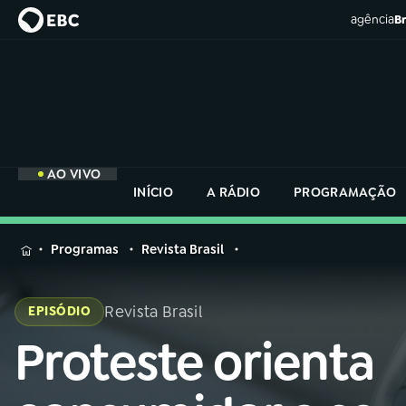
agência
Br
AO VIVO
INÍCIO
A RÁDIO
PROGRAMAÇÃO
MENU
Programas
Revista Brasil
Buscar
na
Revista Brasil
EPISÓDIO
Rádio
Buscar
Nacional
Proteste orienta
Buscar
na
Rádio
AO VIVO