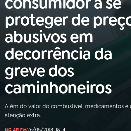
consumidor a se
Nacional
proteger de preç
01
INÍCIO
abusivos em
02
A RÁDIO
decorrência da
03
PROGRAMAÇÃO
greve dos
04
PROGRAMAS
caminhoneiros
05
PODCASTS
Além do valor do combustível, medicamentos e
06
VIDEOCASTS
atenção extra.
26/05/2018, 18:14
NO AR EM