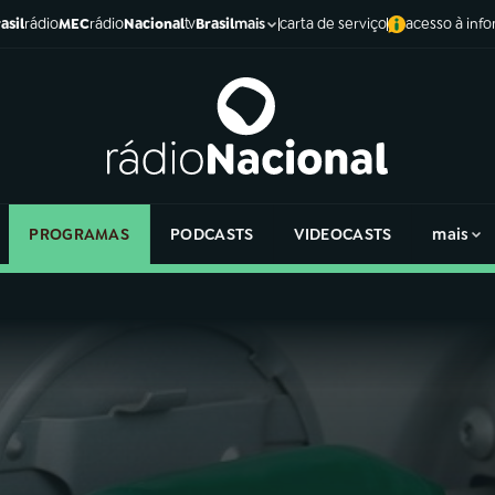
asil
rádio
MEC
rádio
Nacional
tv
Brasil
carta de serviço
acesso à inf
mais
PROGRAMAS
PODCASTS
VIDEOCASTS
mais