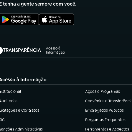
E tenha a gente sempre com você.
Acesso à
TRANSPARÊNCIA
abre em nova aba)
Informação
Acesso à Informação
Institucional
Ações e Programas
(abre em nova aba)
(abre em nova aba)
Auditorias
Convênios e Transferênci
(abre em nova aba)
(abre em nova aba)
Licitações e Contratos
Empregados Públicos
(abre em nova aba)
(abre em nova aba)
SIC
Perguntas Frequentes
(abre em nova aba)
(abre em nova aba)
Sanções Administrativas
Ferramentas e Aspectos 
(abre em nova aba)
(abre em nova aba)