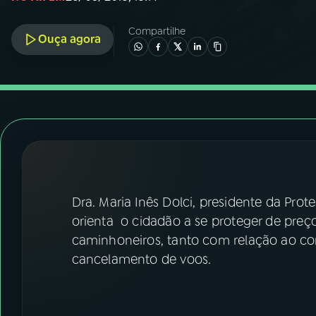
07
ÚLTIMAS
Compartilhe
Ouça agora
08
FESTIVAL DE MÚSICA
ACOMPANHE A RÁDIO NACIONAL
YouTube
Facebook
Instagram
X
TikTok
Dra. Maria Inês Dolci, presidente da Pr
orienta o cidadão a se proteger de preç
caminhoneiros, tanto com relação ao co
cancelamento de voos.