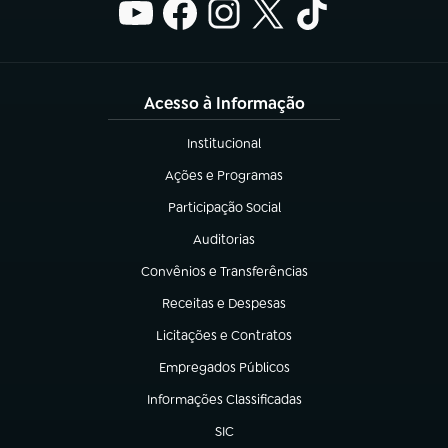
Acesso à Informação
Institucional
(abre em nova aba)
Ações e Programas
(abre em nova aba)
Participação Social
(abre em nova aba)
Auditorias
(abre em nova aba)
Convênios e Transferências
(abre em nova aba)
Receitas e Despesas
(abre em nova aba)
Licitações e Contratos
(abre em nova aba)
Empregados Públicos
(abre em nova aba)
Informações Classificadas
(abre em nova aba)
SIC
(abre em nova aba)