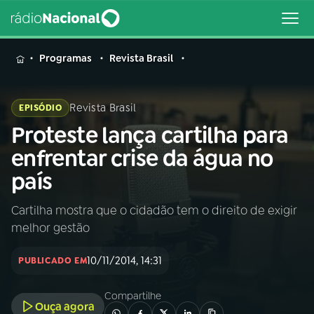
MENU
Programas
Revista Brasil
Revista Brasil
EPISÓDIO
Proteste lança cartilha para
Buscar
na
enfrentar crise da água no
Rádio
Buscar
país
Nacional
Cartilha mostra que o cidadão tem o direito de exigir
AO VIVO
melhor gestão
01
INÍCIO
10/11/2014, 14:31
PUBLICADO EM
Compartilhe
02
A RÁDIO
Ouça agora