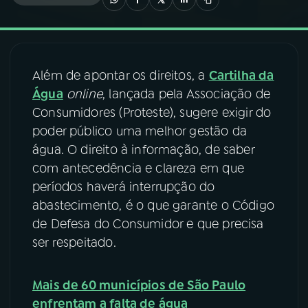
03
PROGRAMAÇÃO
Além de apontar os direitos, a
Cartilha da
04
PROGRAMAS
Água
online
, lançada pela Associação de
Consumidores (Proteste), sugere exigir do
05
PODCASTS
poder público uma melhor gestão da
água. O direito à informação, de saber
com antecedência e clareza em que
06
VIDEOCASTS
períodos haverá interrupção do
abastecimento, é o que garante o Código
07
ÚLTIMAS
de Defesa do Consumidor e que precisa
ser respeitado.
08
FESTIVAL DE MÚSICA
Mais de 60 municípios de São Paulo
enfrentam a falta de água
ACOMPANHE A RÁDIO NACIONAL