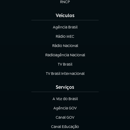
RNCP
(abre em nova aba)
Veículos
Agência Brasil
(abre em nova aba)
Rádio MEC
(abre em nova aba)
Rádio Nacional
Radioagência Nacional
(abre em nova aba)
TV Brasil
(abre em nova aba)
TV Brasil Internacional
(abre em nova aba)
Serviços
A Voz do Brasil
(abre em nova aba)
Agência GOV
(abre em nova aba)
Canal GOV
(abre em nova aba)
Canal Educação
(abre em nova aba)