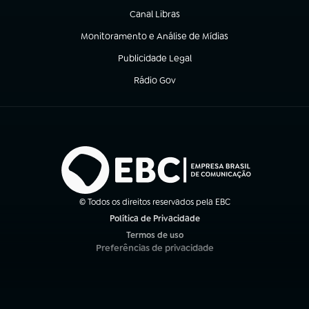
Canal Libras
(abre em nova aba)
Monitoramento e Análise de Mídias
(abre em nova aba)
Publicidade Legal
(abre em nova aba)
Rádio Gov
(abre em nova aba)
© Todos os direitos reservados pela EBC
Política de Privacidade
(abre em nova aba)
Termos de uso
(abre em nova aba)
Preferências de privacidade