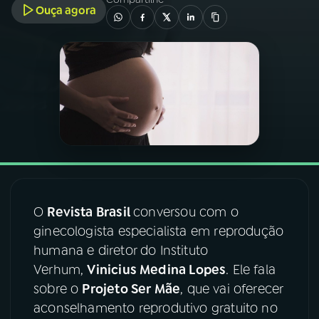
Ouça agora
03
PROGRAMAÇÃO
04
PROGRAMAS
05
PODCASTS
06
VIDEOCASTS
O
Revista Brasil
conversou com o
07
ÚLTIMAS
ginecologista especialista em reprodução
humana e diretor do Instituto
Verhum,
Vinicius Medina Lopes
. Ele fala
08
FESTIVAL DE MÚSICA
sobre o
Projeto Ser Mãe
, que vai oferecer
aconselhamento reprodutivo gratuito no
ACOMPANHE A RÁDIO NACIONAL