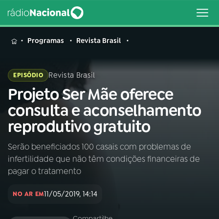
MENU
Programas
Revista Brasil
Revista Brasil
EPISÓDIO
Projeto Ser Mãe oferece
Buscar
na
consulta e aconselhamento
Rádio
Buscar
reprodutivo gratuito
Nacional
Serão beneficiados 100 casais com problemas de
AO VIVO
infertilidade que não têm condições financeiras de
pagar o tratamento
01
INÍCIO
11/05/2019, 14:14
NO AR EM
02
A RÁDIO
Compartilhe