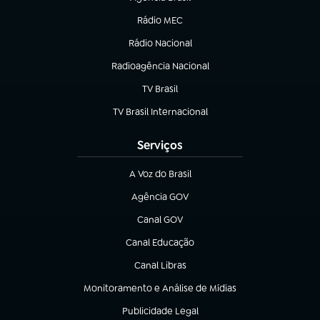
(abre em nova aba)
Rádio MEC
(abre em nova aba)
Rádio Nacional
Radioagência Nacional
(abre em nova aba)
TV Brasil
(abre em nova aba)
TV Brasil Internacional
(abre em nova aba)
Serviços
A Voz do Brasil
(abre em nova aba)
Agência GOV
(abre em nova aba)
Canal GOV
(abre em nova aba)
Canal Educação
(abre em nova aba)
Canal Libras
(abre em nova aba)
Monitoramento e Análise de Mídias
(abre em nova aba)
Publicidade Legal
(abre em nova aba)