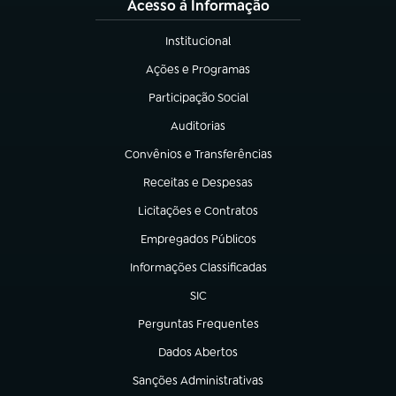
Acesso à Informação
Institucional
(abre em nova aba)
Ações e Programas
(abre em nova aba)
Participação Social
(abre em nova aba)
Auditorias
(abre em nova aba)
Convênios e Transferências
(abre em nova aba)
Receitas e Despesas
(abre em nova aba)
Licitações e Contratos
(abre em nova aba)
Empregados Públicos
(abre em nova aba)
Informações Classificadas
(abre em nova aba)
SIC
(abre em nova aba)
Perguntas Frequentes
(abre em nova aba)
Dados Abertos
(abre em nova aba)
Sanções Administrativas
(abre em nova aba)