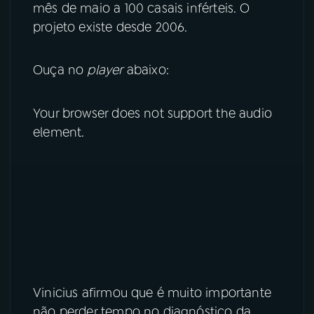
mês de maio a 100 casais inférteis. O
projeto existe desde 2006.
YouTube
Facebook
Instagram
X
Ouça no
player
abaixo:
TikTok
Your browser does not support the audio
element.
Vinicius afirmou que é muito importante
não perder tempo no diagnóstico da