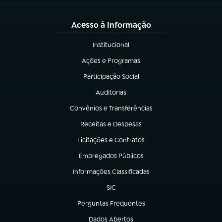
Acesso à Informação
Institucional
(abre em nova aba)
Ações e Programas
(abre em nova aba)
Participação Social
(abre em nova aba)
Auditorias
(abre em nova aba)
Convênios e Transferências
(abre em nova aba)
Receitas e Despesas
(abre em nova aba)
Licitações e Contratos
(abre em nova aba)
Empregados Públicos
(abre em nova aba)
Informações Classificadas
(abre em nova aba)
SIC
(abre em nova aba)
Perguntas Frequentes
(abre em nova aba)
Dados Abertos