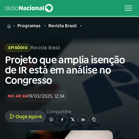
MENU
Programas
Revista Brasil
Revista Brasil
EPISÓDIO
Projeto que amplia isenção
Buscar
na
de IR está em análise no
Rádio
Buscar
Congresso
Nacional
AO VIVO
19/03/2025, 12:34
NO AR EM
Compartilhe
01
INÍCIO
Ouça agora
02
A RÁDIO