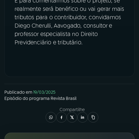
E para comentarmos sobre o projeto, se
realmente será benéfico ou vai gerar mais
YouTube
Facebook
tributos para o contribuidor, convidamos
Diego Cherulli, Aavogado, consultor e
Instagram
X
professor especialista no Direito
Previdenciário e tributário.
TikTok
Publicado em
19/03/2025
Episódio
do programa
Revista Brasil
Compartilhe