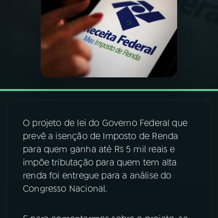
03
PROGRAMAÇÃO
04
PROGRAMAS
05
PODCASTS
06
VIDEOCASTS
O projeto de lei do Governo Federal que
prevê a isenção de Imposto de Renda
para quem ganha até R$ 5 mil reais e
07
ÚLTIMAS
impõe tributação para quem tem alta
renda foi entregue para a análise do
08
FESTIVAL DE MÚSICA
Congresso Nacional.
ACOMPANHE A RÁDIO NACIONAL