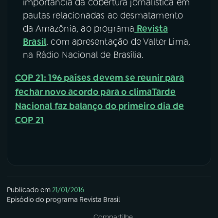
importância da cobertura jornalística em
pautas relacionadas ao desmatamento
da Amazônia, ao programa
Revista
Brasil
, com apresentação de Valter Lima,
na Rádio Nacional de Brasília.
COP 21: 196 países devem se reunir para
fechar novo acordo para o clima
Tarde
Nacional faz balanço do primeiro dia de
COP 21
Publicado em
21/01/2016
Episódio
do programa
Revista Brasil
Compartilhe