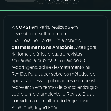
03
PROGRAMAÇÃO
A
COP 21
em Paris, realizada em
04
PROGRAMAS
dezembro, resultou em um
monitoramento da mídia sobre o
05
PODCASTS
desmatamento na Amazônia.
Até agora,
44 jornais diários e quatro revistas
semanais já publicaram mais de 80
06
VIDEOCASTS
reportagens, sobre desmatamento na
Região. Para saber sobre os métodos de
07
ÚLTIMAS
apuração dessas publicações e o que isto
representa em termo de conscientização
sobre o meio ambiente, o Revista Brasil
08
FESTIVAL DE MÚSICA
convidou a consultora do Projeto Mídia e
Amazônia, Ingrid Eder.
ACOMPANHE A RÁDIO NACIONAL