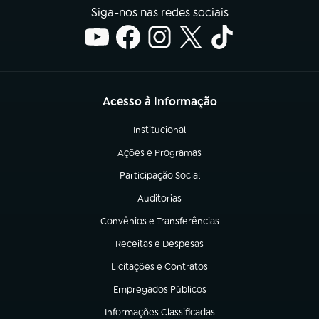
Siga-nos nas redes sociais
Acesso à Informação
Institucional
(abre em nova aba)
Ações e Programas
(abre em nova aba)
Participação Social
(abre em nova aba)
Auditorias
(abre em nova aba)
Convênios e Transferências
(abre em nova aba)
Receitas e Despesas
(abre em nova aba)
Licitações e Contratos
(abre em nova aba)
Empregados Públicos
(abre em nova aba)
Informações Classificadas
(abre em nova aba)