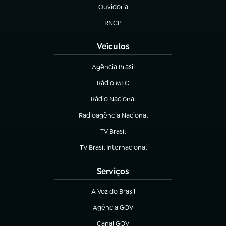
Ouvidoria
(abre em nova aba)
RNCP
(abre em nova aba)
Veículos
Agência Brasil
(abre em nova aba)
Rádio MEC
(abre em nova aba)
Rádio Nacional
Radioagência Nacional
(abre em nova aba)
TV Brasil
(abre em nova aba)
TV Brasil Internacional
(abre em nova aba)
Serviços
A Voz do Brasil
(abre em nova aba)
Agência GOV
(abre em nova aba)
Canal GOV