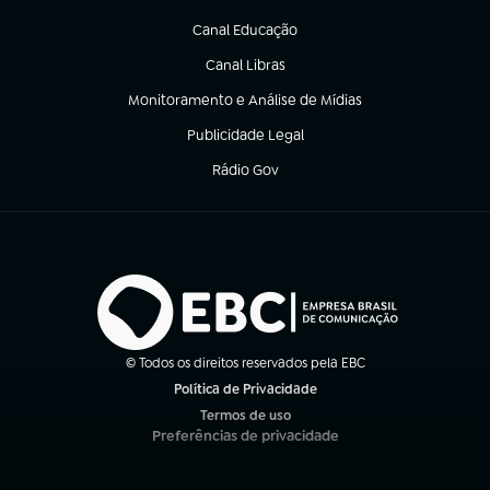
(abre em nova aba)
Canal Educação
(abre em nova aba)
Canal Libras
(abre em nova aba)
Monitoramento e Análise de Mídias
(abre em nova aba)
Publicidade Legal
(abre em nova aba)
Rádio Gov
(abre em nova aba)
© Todos os direitos reservados pela EBC
Política de Privacidade
(abre em nova aba)
Termos de uso
(abre em nova aba)
Preferências de privacidade