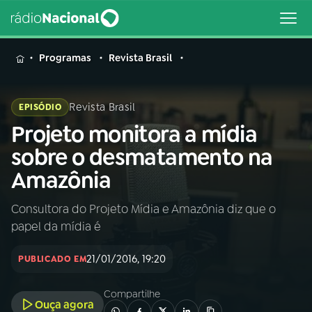
MENU
Programas
Revista Brasil
Revista Brasil
EPISÓDIO
Projeto monitora a mídia
Buscar
na
sobre o desmatamento na
Rádio
Buscar
Amazônia
Nacional
Consultora do Projeto Mídia e Amazônia diz que o
AO VIVO
papel da mídia é
01
INÍCIO
21/01/2016, 19:20
PUBLICADO EM
Compartilhe
02
A RÁDIO
Ouça agora