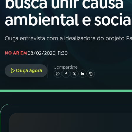
busca unir causa
Nacional
ambiental e socia
01
INÍCIO
02
A RÁDIO
Ouça entrevista com a idealizadora do projeto P
08/02/2020, 11:30
NO AR EM
03
PROGRAMAÇÃO
Compartilhe
Ouça agora
04
PROGRAMAS
05
PODCASTS
06
VIDEOCASTS