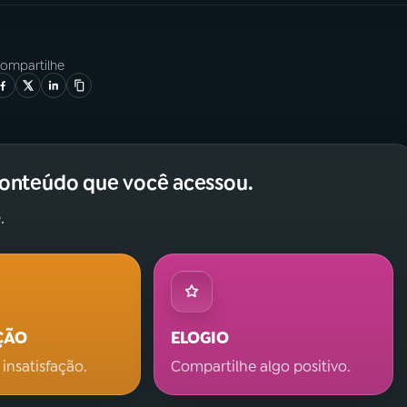
ompartilhe
conteúdo que você acessou.
.
ÇÃO
ELOGIO
 insatisfação.
Compartilhe algo positivo.