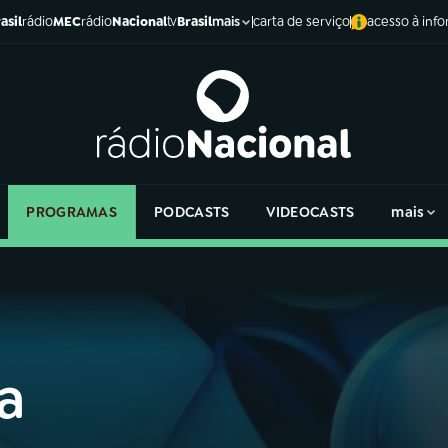
asil
rádio
MEC
rádio
Nacional
tv
Brasil
carta de serviço
acesso à inf
mais
PROGRAMAS
PODCASTS
VIDEOCASTS
mais
a