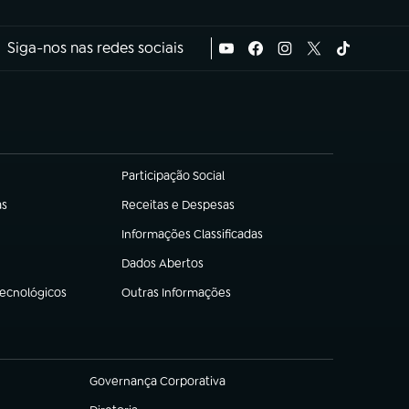
Siga-nos nas redes sociais
Participação Social
(abre em nova aba)
as
Receitas e Despesas
(abre em nova aba)
Informações Classificadas
(abre em nova aba)
Dados Abertos
(abre em nova aba)
Tecnológicos
Outras Informações
(abre em nova aba)
Governança Corporativa
(abre em nova aba)