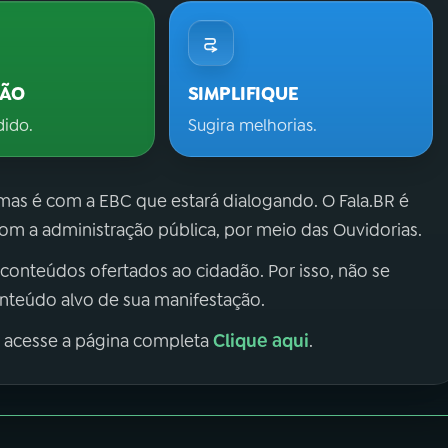
ÇÃO
SIMPLIFIQUE
dido.
Sugira melhorias.
 mas é com a EBC que estará dialogando. O Fala.BR é
m a administração pública, por meio das Ouvidorias.
 conteúdos ofertados ao cidadão. Por isso, não se
onteúdo alvo de sua manifestação.
Clique aqui
, acesse a página completa
.