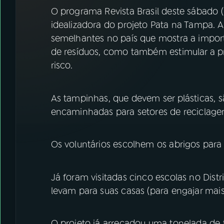
07
ÚLTIMAS
O programa Revista Brasil deste sábado
idealizadora do projeto Pata na Tampa. A
08
FESTIVAL DE MÚSICA
semelhantes no país que mostra a import
de resíduos, como também estimular a 
risco.
ACOMPANHE A RÁDIO NACIONAL
YouTube
Facebook
As tampinhas, que devem ser plásticas, s
encaminhadas para setores de reciclage
Instagram
X
TikTok
Os voluntários escolhem os abrigos para
Já foram visitadas cinco escolas no Distr
levam para suas casas (para engajar mais 
O projeto já arrecadou uma tonelada de 