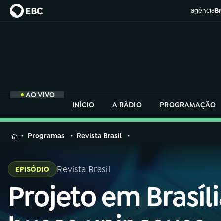
agência
Br
AO VIVO
INÍCIO
A RÁDIO
PROGRAMAÇÃO
MENU
Programas
Revista Brasil
Buscar
na
Revista Brasil
EPISÓDIO
Rádio
Buscar
Nacional
Projeto em Brasíli
Buscar
na
Rádio
AO VIVO