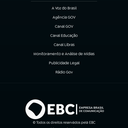
A Voz do Brasil
(abre em nova aba)
Agência GOV
(abre em nova aba)
Canal GOV
(abre em nova aba)
Canal Educação
(abre em nova aba)
Canal Libras
(abre em nova aba)
Monitoramento e Análise de Mídias
(abre em nova aba)
Publicidade Legal
(abre em nova aba)
Rádio Gov
(abre em nova aba)
© Todos os direitos reservados pela EBC