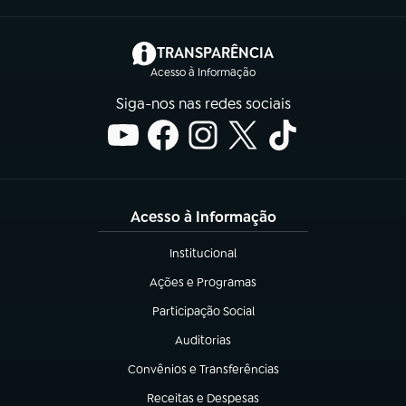
(abre em nova aba)
TRANSPARÊNCIA
Acesso à Informação
Siga-nos nas redes sociais
Acesso à Informação
Institucional
(abre em nova aba)
Ações e Programas
(abre em nova aba)
Participação Social
(abre em nova aba)
Auditorias
(abre em nova aba)
Convênios e Transferências
(abre em nova aba)
Receitas e Despesas
(abre em nova aba)