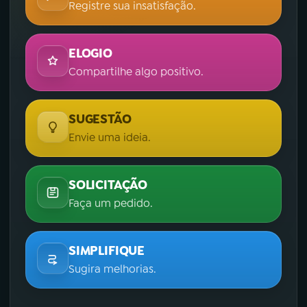
Registre sua insatisfação.
ELOGIO
Compartilhe algo positivo.
SUGESTÃO
Envie uma ideia.
SOLICITAÇÃO
Faça um pedido.
SIMPLIFIQUE
Sugira melhorias.