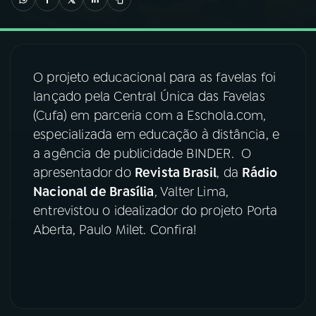
03
PROGRAMAÇÃO
O projeto educacional para as favelas foi
04
PROGRAMAS
lançado pela Central Única das Favelas
(Cufa) em parceria com a Eschola.com,
05
PODCASTS
especializada em educação à distância, e
a agência de publicidade BINDER. O
apresentador do
Revista Brasil
, da
Rádio
06
VIDEOCASTS
Nacional de Brasília
, Valter Lima,
entrevistou o idealizador do projeto Porta
07
ÚLTIMAS
Aberta, Paulo Milet. Confira!
08
FESTIVAL DE MÚSICA
ACOMPANHE A RÁDIO NACIONAL