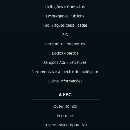
Licitações e Contratos
(abre em nova aba)
Empregados Públicos
(abre em nova aba)
Informações Classificadas
(abre em nova aba)
SIC
(abre em nova aba)
Perguntas Frequentes
(abre em nova aba)
Dados Abertos
(abre em nova aba)
Sanções Administrativas
(abre em nova aba)
Ferramentas e Aspectos Tecnológicos
(abre em nova aba)
Outras Informações
(abre em nova aba)
A EBC
Quem somos
(abre em nova aba)
Imprensa
(abre em nova aba)
Governança Corporativa
(abre em nova aba)