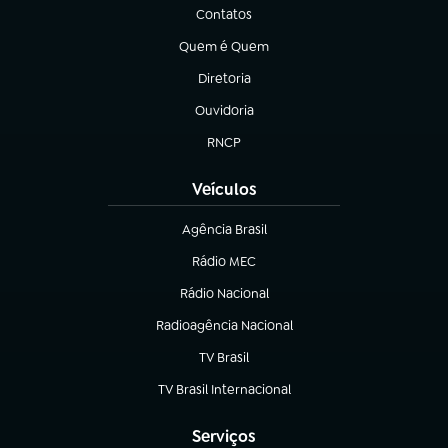
Contatos
(abre em nova aba)
Quem é Quem
(abre em nova aba)
Diretoria
(abre em nova aba)
Ouvidoria
(abre em nova aba)
RNCP
(abre em nova aba)
Veículos
Agência Brasil
(abre em nova aba)
Rádio MEC
(abre em nova aba)
Rádio Nacional
Radioagência Nacional
(abre em nova aba)
TV Brasil
(abre em nova aba)
TV Brasil Internacional
(abre em nova aba)
Serviços