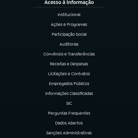
Acesso à Informação
Institucional
(abre em nova aba)
Ações e Programas
(abre em nova aba)
Participação Social
(abre em nova aba)
Auditorias
(abre em nova aba)
Convênios e Transferências
(abre em nova aba)
Receitas e Despesas
(abre em nova aba)
Licitações e Contratos
(abre em nova aba)
Empregados Públicos
(abre em nova aba)
Informações Classificadas
(abre em nova aba)
SIC
(abre em nova aba)
Perguntas Frequentes
(abre em nova aba)
Dados Abertos
(abre em nova aba)
Sanções Administrativas
(abre em nova aba)