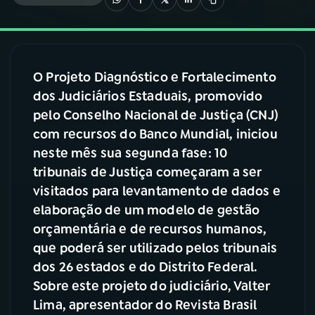
03
PROGRAMAÇÃO
O Projeto Diagnóstico e Fortalecimento
04
PROGRAMAS
dos Judiciários Estaduais, promovido
pelo Conselho Nacional de Justiça (CNJ)
05
PODCASTS
com recursos do Banco Mundial, iniciou
neste mês sua segunda fase: 10
tribunais de Justiça começaram a ser
06
VIDEOCASTS
visitados para levantamento de dados e
elaboração de um modelo de gestão
07
ÚLTIMAS
orçamentária e de recursos humanos,
que poderá ser utilizado pelos tribunais
dos 26 estados e do Distrito Federal.
08
FESTIVAL DE MÚSICA
Sobre este projeto do judiciário, Valter
Lima, apresentador do Revista Brasil
ACOMPANHE A RÁDIO NACIONAL