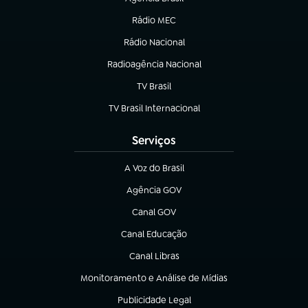
(abre em nova aba)
Rádio MEC
(abre em nova aba)
Rádio Nacional
Radioagência Nacional
(abre em nova aba)
TV Brasil
(abre em nova aba)
TV Brasil Internacional
(abre em nova aba)
Serviços
A Voz do Brasil
(abre em nova aba)
Agência GOV
(abre em nova aba)
Canal GOV
(abre em nova aba)
Canal Educação
(abre em nova aba)
Canal Libras
(abre em nova aba)
Monitoramento e Análise de Mídias
(abre em nova aba)
Publicidade Legal
(abre em nova aba)