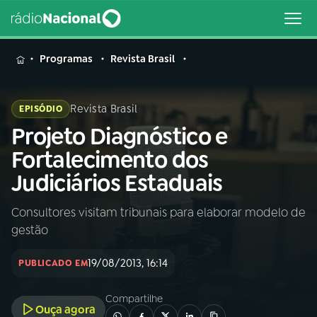
MENU
Programas
Revista Brasil
Revista Brasil
EPISÓDIO
Projeto Diagnóstico e
Buscar
na
Fortalecimento dos
Rádio
Buscar
Judiciários Estaduais
Nacional
Consultores visitam tribunais para elaborar modelo de
AO VIVO
gestão
01
INÍCIO
19/08/2013, 16:14
PUBLICADO EM
Compartilhe
02
A RÁDIO
Ouça agora