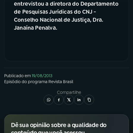
entrevistou a diretora do Departamento
de Pesquisas Jurídicas do CNJ -
YouTube
Facebook
Conselho Nacional de Justiça, Dra.
Instagram
X
Janaína Penalva.
TikTok
Publicado em
19/08/2013
Episódio
do programa
Revista Brasil
Compartilhe
Dê sua opinião sobre a qualidade do
conteúdo que você acessou.