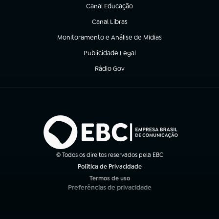
Canal Educação
(abre em nova aba)
Canal Libras
(abre em nova aba)
Monitoramento e Análise de Mídias
(abre em nova aba)
Publicidade Legal
(abre em nova aba)
Rádio Gov
(abre em nova aba)
© Todos os direitos reservados pela EBC
Política de Privacidade
(abre em nova aba)
Termos de uso
(abre em nova aba)
Preferências de privacidade