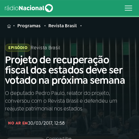
MENU
Programas
Revista Brasil
Revista Brasil
EPISÓDIO
Projeto de recuperação
Buscar
na
fiscal dos estados deve ser
Rádio
Buscar
votado na próxima semana
Nacional
O deputado Pedro Paulo, relator do projeto,
AO VIVO
conversou com o Revista Brasil e defendeu um
reajuste patrimonial nos estados
01
INÍCIO
30/03/2017, 12:58
NO AR EM
02
A RÁDIO
Compartilhe