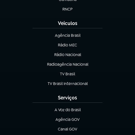
(abre em nova aba)
RNCP
(abre em nova aba)
Veículos
Agência Brasil
(abre em nova aba)
Rádio MEC
(abre em nova aba)
Rádio Nacional
Radioagência Nacional
(abre em nova aba)
TV Brasil
(abre em nova aba)
TV Brasil Internacional
(abre em nova aba)
Serviços
A Voz do Brasil
(abre em nova aba)
Agência GOV
(abre em nova aba)
Canal GOV
(abre em nova aba)