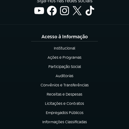
Siga-nos nas redes sociais
Acesso à Informação
Institucional
(abre em nova aba)
Ações e Programas
(abre em nova aba)
Participação Social
(abre em nova aba)
Auditorias
(abre em nova aba)
Convênios e Transferências
(abre em nova aba)
Receitas e Despesas
(abre em nova aba)
Licitações e Contratos
(abre em nova aba)
Empregados Públicos
(abre em nova aba)
Informações Classificadas
(abre em nova aba)