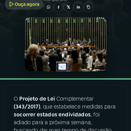
Ouça agora
03
PROGRAMAÇÃO
04
PROGRAMAS
05
PODCASTS
06
VIDEOCASTS
07
ÚLTIMAS
O
Projeto de Lei
Complementar
(343/2017)
, que estabelece medidas para
08
FESTIVAL DE MÚSICA
socorrer estados endividados
, foi
adiado para a próxima semana,
ACOMPANHE A RÁDIO NACIONAL
buscando dar mais tempo de discussão