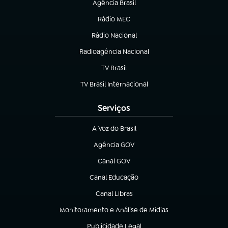
Agência Brasil
(abre em nova aba)
Rádio MEC
(abre em nova aba)
Rádio Nacional
Radioagência Nacional
(abre em nova aba)
TV Brasil
(abre em nova aba)
TV Brasil Internacional
(abre em nova aba)
Serviços
A Voz do Brasil
(abre em nova aba)
Agência GOV
(abre em nova aba)
Canal GOV
(abre em nova aba)
Canal Educação
(abre em nova aba)
Canal Libras
(abre em nova aba)
Monitoramento e Análise de Mídias
(abre em nova aba)
Publicidade Legal