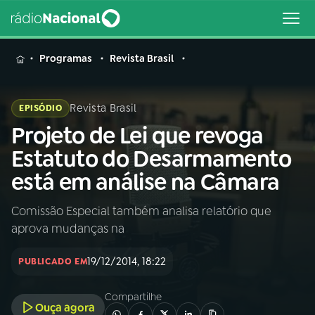
MENU
Programas
Revista Brasil
Revista Brasil
EPISÓDIO
Projeto de Lei que revoga
Buscar
na
Estatuto do Desarmamento
Rádio
Buscar
está em análise na Câmara
Nacional
Comissão Especial também analisa relatório que
AO VIVO
aprova mudanças na
01
INÍCIO
19/12/2014, 18:22
PUBLICADO EM
Compartilhe
02
A RÁDIO
Ouça agora