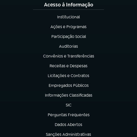
Acesso à Informação
Institucional
(abre em nova aba)
Ações e Programas
(abre em nova aba)
Participação Social
(abre em nova aba)
Auditorias
(abre em nova aba)
Convênios e Transferências
(abre em nova aba)
Receitas e Despesas
(abre em nova aba)
Licitações e Contratos
(abre em nova aba)
Empregados Públicos
(abre em nova aba)
Informações Classificadas
(abre em nova aba)
SIC
(abre em nova aba)
Perguntas Frequentes
(abre em nova aba)
Dados Abertos
(abre em nova aba)
Sanções Administrativas
(abre em nova aba)