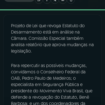
03
PROGRAMAÇÃO
Projeto de Lei que revoga Estatuto do
04
PROGRAMAS
Desarmamento está em análise na
Câmara. Comissão Especial também
05
PODCASTS
analisa relatório que aprova mudanças na
legislação.
06
VIDEOCASTS
Para repercutir as possíveis mudanças,
convidamos o Conselheiro Federal da
07
ÚLTIMAS
OAB, Pedro Paulo de Medeiros; o
especialista em Segurança Pública e
08
FESTIVAL DE MÚSICA
presidente do Movimento Viva Brasil, que
defende a revogação do Estatuto, Bené
Barbosa; e um dos coordenadores da
ACOMPANHE A RÁDIO NACIONAL