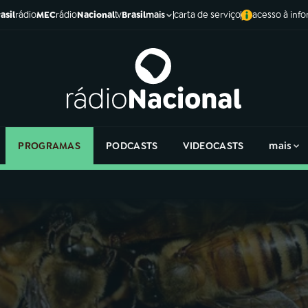
asil
rádio
MEC
rádio
Nacional
tv
Brasil
carta de serviço
acesso à inf
mais
PROGRAMAS
PODCASTS
VIDEOCASTS
mais