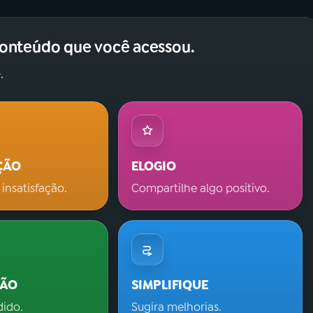
conteúdo que você acessou.
.
ÇÃO
ELOGIO
 insatisfação.
Compartilhe algo positivo.
ÇÃO
SIMPLIFIQUE
dido.
Sugira melhorias.