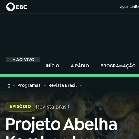
agência
Br
AO VIVO
INÍCIO
A RÁDIO
PROGRAMAÇÃO
MENU
Programas
Revista Brasil
Buscar
na
Revista Brasil
EPISÓDIO
Rádio
Buscar
Nacional
Projeto Abelha
Buscar
na
Rádio
AO VIVO