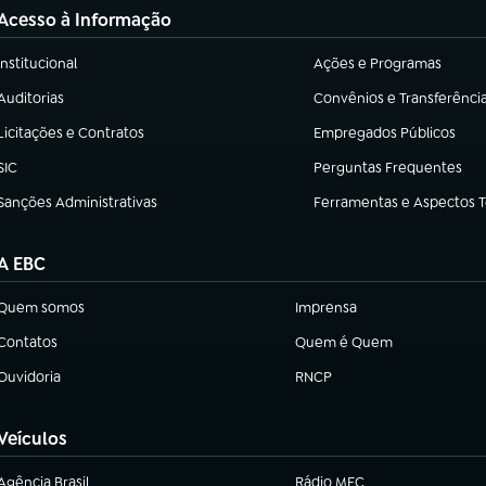
Acesso à Informação
Institucional
Ações e Programas
(abre em nova aba)
(abre em nova aba)
Auditorias
Convênios e Transferênci
(abre em nova aba)
(abre em nova aba)
Licitações e Contratos
Empregados Públicos
(abre em nova aba)
(abre em nova aba)
SIC
Perguntas Frequentes
(abre em nova aba)
(abre em nova aba)
Sanções Administrativas
Ferramentas e Aspectos 
(abre em nova aba)
(abre em nova aba)
A EBC
Quem somos
Imprensa
(abre em nova aba)
(abre em nova aba)
Contatos
Quem é Quem
(abre em nova aba)
(abre em nova aba)
Ouvidoria
RNCP
(abre em nova aba)
(abre em nova aba)
Veículos
Agência Brasil
Rádio MEC