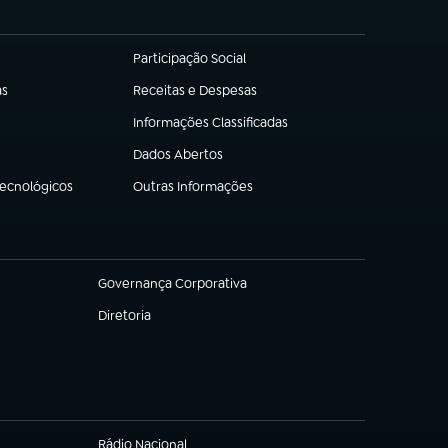
Participação Social
(abre em nova aba)
as
Receitas e Despesas
(abre em nova aba)
Informações Classificadas
(abre em nova aba)
Dados Abertos
(abre em nova aba)
Tecnológicos
Outras Informações
(abre em nova aba)
Governança Corporativa
(abre em nova aba)
Diretoria
(abre em nova aba)
Rádio Nacional