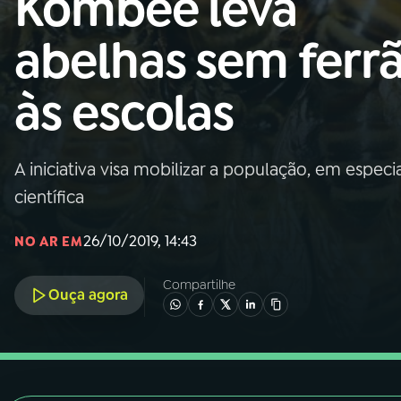
Kombee leva
Nacional
abelhas sem ferr
01
INÍCIO
às escolas
02
A RÁDIO
A iniciativa visa mobilizar a população, em especi
03
PROGRAMAÇÃO
científica
04
PROGRAMAS
26/10/2019, 14:43
NO AR EM
Compartilhe
05
PODCASTS
Ouça agora
06
VIDEOCASTS