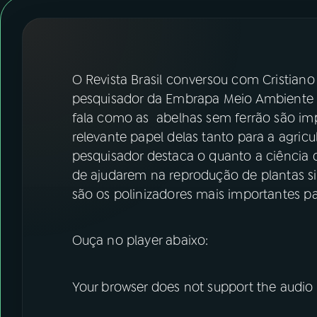
07
ÚLTIMAS
08
FESTIVAL DE MÚSICA
O Revista Brasil conversou com Cristiano
ACOMPANHE A RÁDIO NACIONAL
pesquisador da Embrapa Meio Ambiente e
fala como as abelhas sem ferrão são imp
YouTube
Facebook
relevante papel delas tanto para a agric
pesquisador destaca o quanto a ciência 
Instagram
X
de ajudarem na reprodução de plantas si
são os polinizadores mais importantes p
TikTok
Ouça no player abaixo:
Your browser does not support the audio