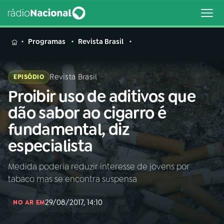
MENU
Programas
Revista Brasil
Revista Brasil
EPISÓDIO
Proibir uso de aditivos que
Buscar
na
dão sabor ao cigarro é
Rádio
Buscar
fundamental, diz
Nacional
especialista
AO VIVO
Medida poderia reduzir interesse de jovens por
tabaco mas se encontra suspensa
01
INÍCIO
29/08/2017, 14:10
NO AR EM
02
A RÁDIO