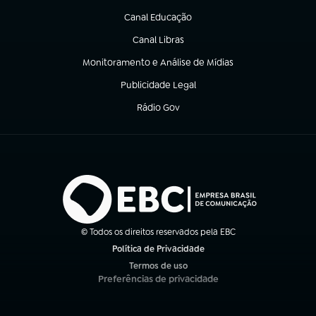
Canal Educação
(abre em nova aba)
Canal Libras
(abre em nova aba)
Monitoramento e Análise de Mídias
(abre em nova aba)
Publicidade Legal
(abre em nova aba)
Rádio Gov
(abre em nova aba)
© Todos os direitos reservados pela EBC
Política de Privacidade
(abre em nova aba)
Termos de uso
(abre em nova aba)
Preferências de privacidade