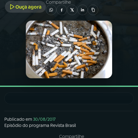
Compartilhe
Ouça agora
03
PROGRAMAÇÃO
04
PROGRAMAS
05
PODCASTS
06
VIDEOCASTS
07
ÚLTIMAS
08
FESTIVAL DE MÚSICA
Publicado em
30/08/2017
Episódio
do programa
Revista Brasil
ACOMPANHE A RÁDIO NACIONAL
Compartilhe