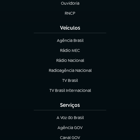
Ouvidoria
(abre em nova aba)
RNCP
(abre em nova aba)
Veículos
Agência Brasil
(abre em nova aba)
Rádio MEC
(abre em nova aba)
Rádio Nacional
Radioagência Nacional
(abre em nova aba)
TV Brasil
(abre em nova aba)
TV Brasil Internacional
(abre em nova aba)
Serviços
A Voz do Brasil
(abre em nova aba)
Agência GOV
(abre em nova aba)
Canal GOV
(abre em nova aba)