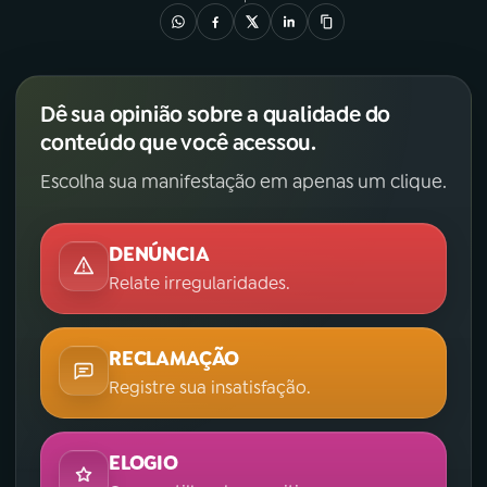
YouTube
Facebook
Instagram
X
Dê sua opinião sobre a qualidade do
conteúdo que você acessou.
TikTok
Escolha sua manifestação em apenas um clique.
DENÚNCIA
Relate irregularidades.
RECLAMAÇÃO
Registre sua insatisfação.
ELOGIO