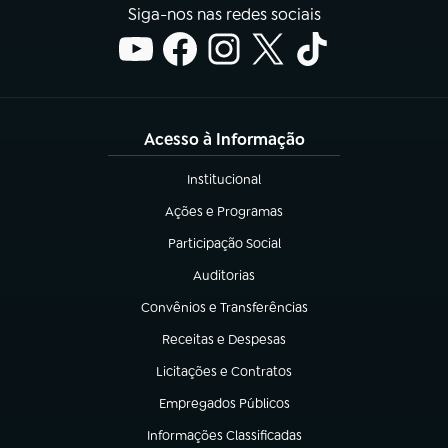
Siga-nos nas redes sociais
Acesso à Informação
Institucional
(abre em nova aba)
Ações e Programas
(abre em nova aba)
Participação Social
(abre em nova aba)
Auditorias
(abre em nova aba)
Convênios e Transferências
(abre em nova aba)
Receitas e Despesas
(abre em nova aba)
Licitações e Contratos
(abre em nova aba)
Empregados Públicos
(abre em nova aba)
Informações Classificadas
(abre em nova aba)