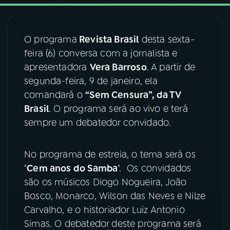
03
PROGRAMAÇÃO
O programa
Revista Brasil
desta sexta-
feira (6) conversa com a jornalista e
04
PROGRAMAS
apresentadora
Vera Barroso
. A partir de
segunda-feira, 9 de janeiro, ela
05
PODCASTS
comandará o
“Sem Censura”, da TV
Brasil
. O programa será ao vivo e terá
sempre um debatedor convidado.
06
VIDEOCASTS
No programa de estreia, o tema será os
07
ÚLTIMAS
"
Cem anos do Samba
". Os convidados
são os músicos Diogo Nogueira, João
08
FESTIVAL DE MÚSICA
Bosco, Monarco, Wilson das Neves e Nilze
Carvalho, e o historiador Luiz Antonio
Simas. O debatedor deste programa será
ACOMPANHE A RÁDIO NACIONAL