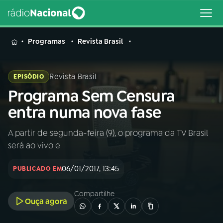
MENU
Programas
Revista Brasil
Revista Brasil
EPISÓDIO
Programa Sem Censura
Buscar
na
entra numa nova fase
Rádio
Buscar
Nacional
A partir de segunda-feira (9), o programa da TV Brasil
será ao vivo e
AO VIVO
06/01/2017, 13:45
PUBLICADO EM
01
INÍCIO
Compartilhe
Ouça agora
02
A RÁDIO