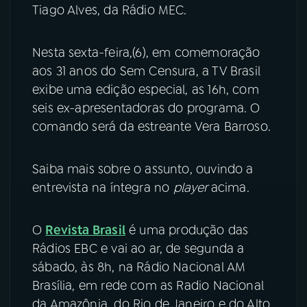
Tiago Alves, da Rádio MEC.
YouTube
Facebook
Nesta sexta-feira,(6), em comemoração
Instagram
X
aos 31 anos do Sem Censura, a TV Brasil
exibe uma edição especial, as 16h, com
TikTok
seis ex-apresentadoras do programa. O
comando será da estreante Vera Barroso.
Saiba mais sobre o assunto, ouvindo a
entrevista na íntegra no
player
acima.
O
Revista Brasil
é uma produção das
Rádios EBC e vai ao ar, de segunda a
sábado, às 8h, na Rádio Nacional AM
Brasília, em rede com as Radio Nacional
da Amazônia, do Rio de Janeiro e do Alto