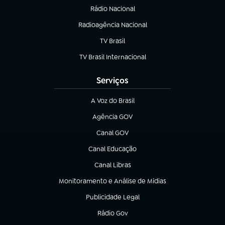
Rádio Nacional
Radioagência Nacional
(abre em nova aba)
TV Brasil
(abre em nova aba)
TV Brasil Internacional
(abre em nova aba)
Serviços
A Voz do Brasil
(abre em nova aba)
Agência GOV
(abre em nova aba)
Canal GOV
(abre em nova aba)
Canal Educação
(abre em nova aba)
Canal Libras
(abre em nova aba)
Monitoramento e Análise de Mídias
(abre em nova aba)
Publicidade Legal
(abre em nova aba)
Rádio Gov
(abre em nova aba)