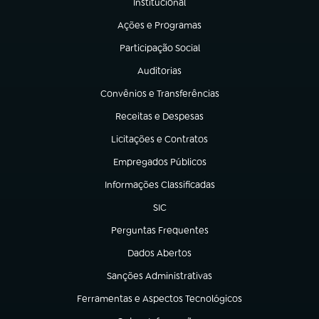
Institucional
(abre em nova aba)
Ações e Programas
(abre em nova aba)
Participação Social
(abre em nova aba)
Auditorias
(abre em nova aba)
Convênios e Transferências
(abre em nova aba)
Receitas e Despesas
(abre em nova aba)
Licitações e Contratos
(abre em nova aba)
Empregados Públicos
(abre em nova aba)
Informações Classificadas
(abre em nova aba)
SIC
(abre em nova aba)
Perguntas Frequentes
(abre em nova aba)
Dados Abertos
(abre em nova aba)
Sanções Administrativas
(abre em nova aba)
Ferramentas e Aspectos Tecnológicos
(abre em nova aba)