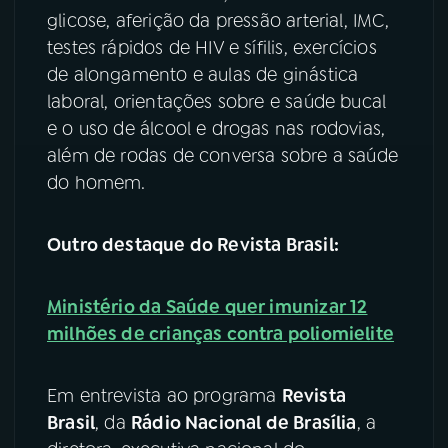
glicose, aferição da pressão arterial, IMC,
YouTube
Facebook
testes rápidos de HIV e sífilis, exercícios
de alongamento e aulas de ginástica
Instagram
X
laboral, orientações sobre e saúde bucal
e o uso de álcool e drogas nas rodovias,
TikTok
além de rodas de conversa sobre a saúde
do homem.
Outro destaque do Revista Brasil:
Ministério da Saúde quer imunizar 12
milhões de crianças contra poliomielite
Em entrevista ao programa
Revista
Brasil
, da
Rádio Nacional de Brasília
, a