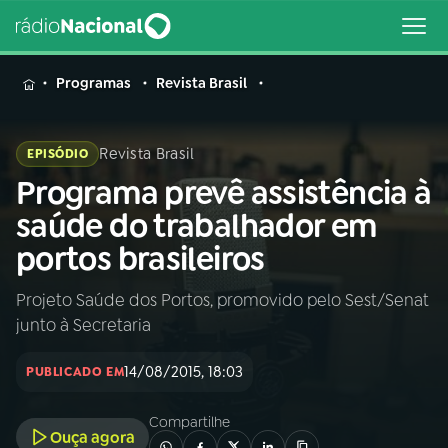
MENU
Programas
Revista Brasil
Revista Brasil
EPISÓDIO
Programa prevê assistência à
Buscar
na
saúde do trabalhador em
Rádio
Buscar
portos brasileiros
Nacional
Projeto Saúde dos Portos, promovido pelo Sest/Senat
AO VIVO
junto à Secretaria
01
INÍCIO
14/08/2015, 18:03
PUBLICADO EM
Compartilhe
02
A RÁDIO
Ouça agora