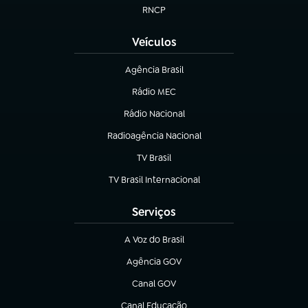
RNCP
(abre em nova aba)
Veículos
Agência Brasil
(abre em nova aba)
Rádio MEC
(abre em nova aba)
Rádio Nacional
Radioagência Nacional
(abre em nova aba)
TV Brasil
(abre em nova aba)
TV Brasil Internacional
(abre em nova aba)
Serviços
A Voz do Brasil
(abre em nova aba)
Agência GOV
(abre em nova aba)
Canal GOV
(abre em nova aba)
Canal Educação