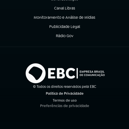
(abre em nova aba)
Canal Libras
(abre em nova aba)
Monitoramento e Análise de Mídias
(abre em nova aba)
Publicidade Legal
(abre em nova aba)
Rádio Gov
(abre em nova aba)
© Todos os direitos reservados pela EBC
Política de Privacidade
(abre em nova aba)
Termos de uso
(abre em nova aba)
Preferências de privacidade