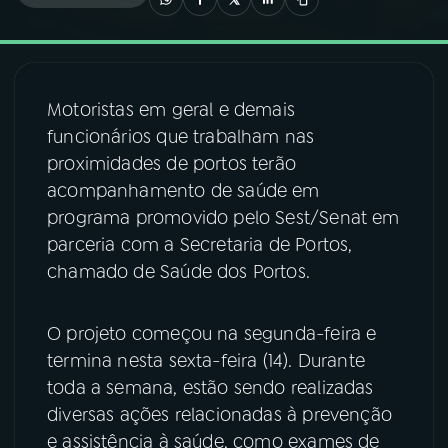
03
PROGRAMAÇÃO
Motoristas em geral e demais
04
PROGRAMAS
funcionários que trabalham nas
proximidades de portos terão
05
PODCASTS
acompanhamento de saúde em
programa promovido pelo Sest/Senat em
parceria com a Secretaria de Portos,
06
VIDEOCASTS
chamado de Saúde dos Portos.
07
ÚLTIMAS
O projeto começou na segunda-feira e
termina nesta sexta-feira (14). Durante
08
FESTIVAL DE MÚSICA
toda a semana, estão sendo realizadas
diversas ações relacionadas à prevenção
e assistência à saúde, como exames de
ACOMPANHE A RÁDIO NACIONAL