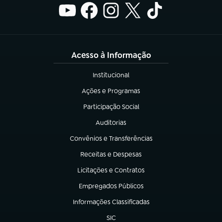
Acesso à Informação
Institucional
(abre em nova aba)
Ações e Programas
(abre em nova aba)
Participação Social
(abre em nova aba)
Auditorias
(abre em nova aba)
Convênios e Transferências
(abre em nova aba)
Receitas e Despesas
(abre em nova aba)
Licitações e Contratos
(abre em nova aba)
Empregados Públicos
(abre em nova aba)
Informações Classificadas
(abre em nova aba)
SIC
(abre em nova aba)