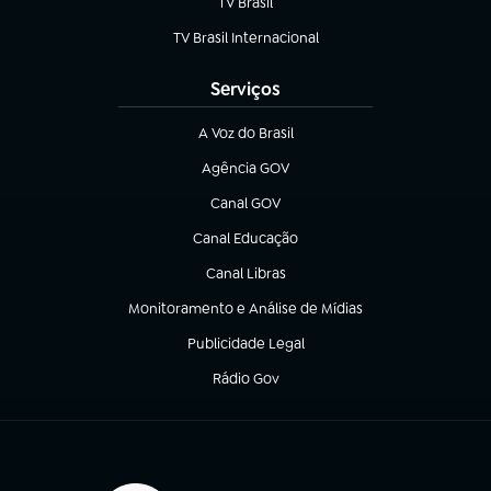
TV Brasil
(abre em nova aba)
TV Brasil Internacional
(abre em nova aba)
Serviços
A Voz do Brasil
(abre em nova aba)
Agência GOV
(abre em nova aba)
Canal GOV
(abre em nova aba)
Canal Educação
(abre em nova aba)
Canal Libras
(abre em nova aba)
Monitoramento e Análise de Mídias
(abre em nova aba)
Publicidade Legal
(abre em nova aba)
Rádio Gov
(abre em nova aba)