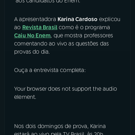
aos candidatos do Enem.
YouTube
Facebook
A apresentadora
Karina Cardoso
explicou
ao
Revista Brasil
como é o programa
Instagram
X
Caiu No Enem
, que mostra professores
TikTok
comentando ao vivo as questões das
provas do dia.
Ouça a entrevista completa:
Your browser does not support the audio
element.
Nos dois domingos de prova, Karina
estará ao vivo pela TV Brasil, às 20h,