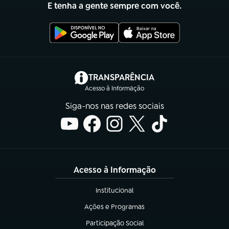
E tenha a gente sempre com você.
(abre em nova aba)
TRANSPARÊNCIA
Acesso à Informação
Siga-nos nas redes sociais
Acesso à Informação
Institucional
(abre em nova aba)
Ações e Programas
(abre em nova aba)
Participação Social
(abre em nova aba)