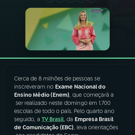
03
PROGRAMAÇÃO
04
PROGRAMAS
05
PODCASTS
06
VIDEOCASTS
Cerca de 8 milhões de pessoas se
inscreveram no
Exame Nacional do
Ensino Médio (Enem)
, que começará a
07
ÚLTIMAS
ser realizado neste domingo em 1.700
escolas de todo o país. Pelo quarto ano
08
FESTIVAL DE MÚSICA
seguido, a
TV Brasil
, da
Empresa Brasil
de Comunicação (EBC)
, leva orientações
ACOMPANHE A RÁDIO NACIONAL