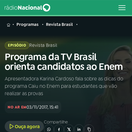
MENU
Programas
Revista Brasil
Revista Brasil
EPISÓDIO
Programa da TV Brasil
Buscar
na
orienta candidatos ao Enem
Rádio
Buscar
Nacional
Apresentadora Karina Cardoso fala sobre as dicas do
programa Caiu no Enem para estudantes que vão
AO VIVO
realizar as provas
03/11/2017, 15:41
01
INÍCIO
NO AR EM
Compartilhe
Ouça agora
02
A RÁDIO