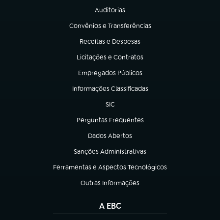
Auditorias
(abre em nova aba)
Convênios e Transferências
(abre em nova aba)
Receitas e Despesas
(abre em nova aba)
Licitações e Contratos
(abre em nova aba)
Empregados Públicos
(abre em nova aba)
Informações Classificadas
(abre em nova aba)
SIC
(abre em nova aba)
Perguntas Frequentes
(abre em nova aba)
Dados Abertos
(abre em nova aba)
Sanções Administrativas
(abre em nova aba)
Ferramentas e Aspectos Tecnológicos
(abre em nova aba)
Outras Informações
(abre em nova aba)
A EBC