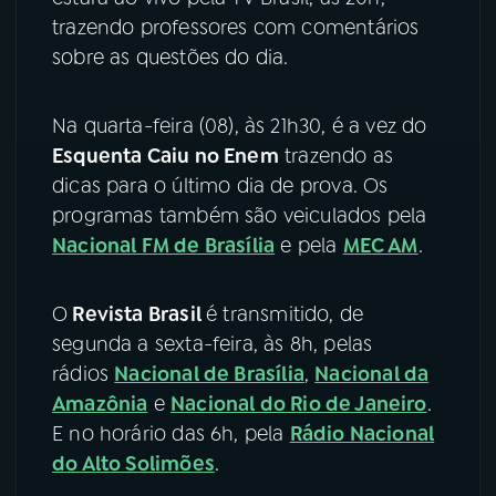
trazendo professores com comentários
sobre as questões do dia.
Na quarta-feira (08), às 21h30, é a vez do
Esquenta Caiu no Enem
trazendo as
dicas para o último dia de prova. Os
programas também são veiculados pela
Nacional FM de Brasília
e pela
MEC AM
.
O
Revista Brasil
é transmitido, de
segunda a sexta-feira, às 8h, pelas
rádios
Nacional de Brasília
,
Nacional da
Amazônia
e
Nacional do Rio de Janeiro
.
E no horário das 6h, pela
Rádio Nacional
do Alto Solimões
.