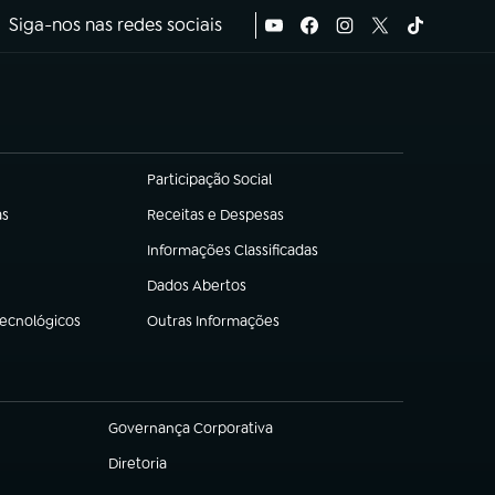
Siga-nos nas redes sociais
Participação Social
(abre em nova aba)
as
Receitas e Despesas
(abre em nova aba)
Informações Classificadas
(abre em nova aba)
Dados Abertos
(abre em nova aba)
Tecnológicos
Outras Informações
(abre em nova aba)
Governança Corporativa
(abre em nova aba)
Diretoria
(abre em nova aba)