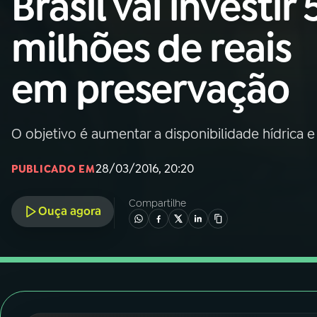
Brasil vai investir
Nacional
milhões de reais
01
INÍCIO
em preservação
02
A RÁDIO
O objetivo é aumentar a disponibilidade hídrica e
03
PROGRAMAÇÃO
28/03/2016, 20:20
PUBLICADO EM
04
PROGRAMAS
Compartilhe
Ouça agora
05
PODCASTS
06
VIDEOCASTS