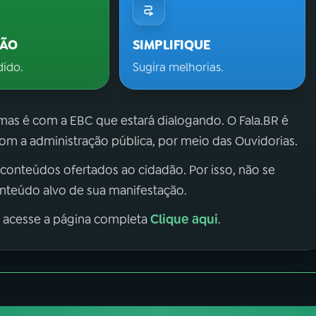
ÇÃO
SIMPLIFIQUE
dido.
Sugira melhorias.
 mas é com a EBC que estará dialogando. O Fala.BR é
m a administração pública, por meio das Ouvidorias.
 conteúdos ofertados ao cidadão. Por isso, não se
onteúdo alvo de sua manifestação.
Clique aqui
, acesse a página completa
.