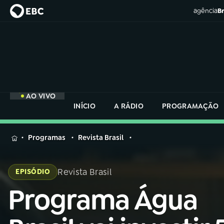
agência
Br
AO VIVO
INÍCIO
A RÁDIO
PROGRAMAÇÃO
MENU
Programas
Revista Brasil
Buscar
na
Revista Brasil
EPISÓDIO
Rádio
Buscar
Nacional
Programa Água
Buscar
na
Rádio
AO VIVO