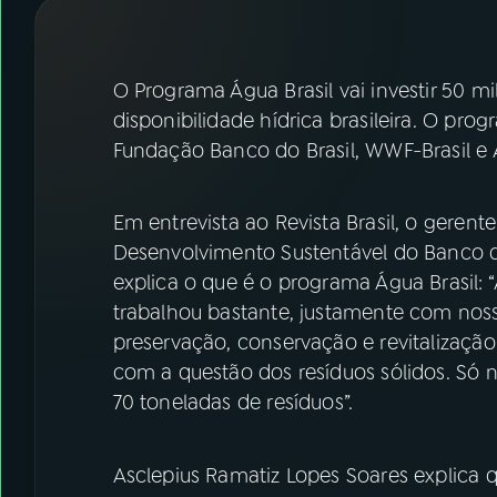
07
ÚLTIMAS
08
FESTIVAL DE MÚSICA
O Programa Água Brasil vai investir 50 m
disponibilidade hídrica brasileira. O pro
Fundação Banco do Brasil, WWF-Brasil e 
ACOMPANHE A RÁDIO NACIONAL
YouTube
Facebook
Em entrevista ao Revista Brasil, o gerent
Desenvolvimento Sustentável do Banco do
Instagram
X
explica o que é o programa Água Brasil: 
TikTok
trabalhou bastante, justamente com nosso
preservação, conservação e revitalizaç
com a questão dos resíduos sólidos. Só 
70 toneladas de resíduos”.
Asclepius Ramatiz Lopes Soares explica 