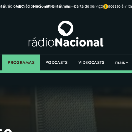
asil
rádio
MEC
rádio
Nacional
tv
Brasil
carta de serviço
acesso à inf
mais
PROGRAMAS
PODCASTS
VIDEOCASTS
mais