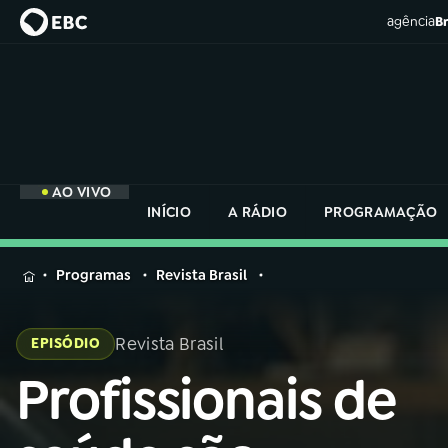
agência
Br
AO VIVO
INÍCIO
A RÁDIO
PROGRAMAÇÃO
MENU
Programas
Revista Brasil
Buscar
na
Revista Brasil
EPISÓDIO
Rádio
Buscar
Nacional
Profissionais de
Buscar
na
Rádio
AO VIVO