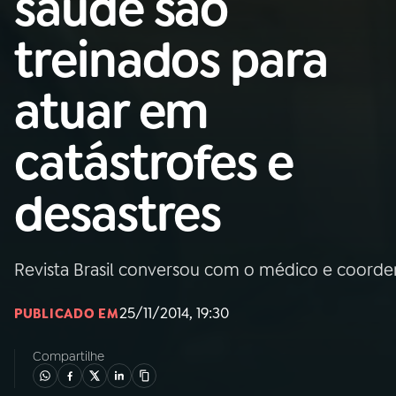
saúde são
Nacional
treinados para
01
INÍCIO
atuar em
02
A RÁDIO
catástrofes e
03
PROGRAMAÇÃO
desastres
04
PROGRAMAS
Revista Brasil conversou com o médico e coorde
05
PODCASTS
25/11/2014, 19:30
PUBLICADO EM
06
VIDEOCASTS
Compartilhe