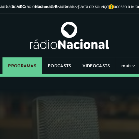
asil
rádio
MEC
rádio
Nacional
tv
Brasil
carta de serviço
acesso à inf
mais
PROGRAMAS
PODCASTS
VIDEOCASTS
mais