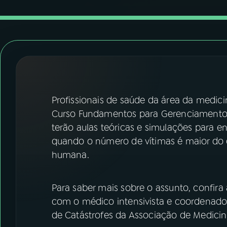
07
ÚLTIMAS
08
FESTIVAL DE MÚSICA
ACOMPANHE A RÁDIO NACIONAL
YouTube
Facebook
Profissionais de saúde da área da medic
Curso Fundamentos para Gerenciamento d
Instagram
X
terão aulas teóricas e simulações para e
quando o número de vítimas é maior do que
TikTok
humana.
Para saber mais sobre o assunto, confira
com o médico intensivista e coordenad
de Catástrofes da Associação de Medicina 