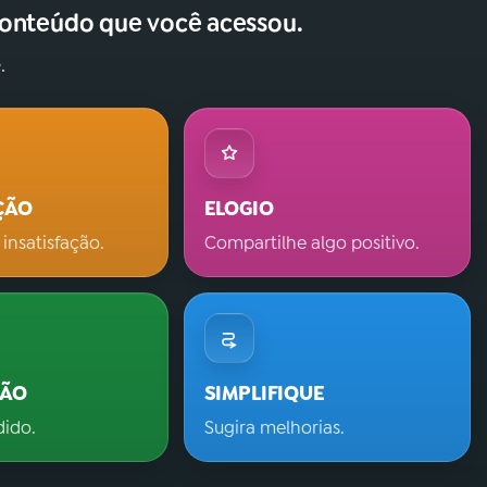
conteúdo que você acessou.
.
ÇÃO
ELOGIO
 insatisfação.
Compartilhe algo positivo.
ÇÃO
SIMPLIFIQUE
dido.
Sugira melhorias.