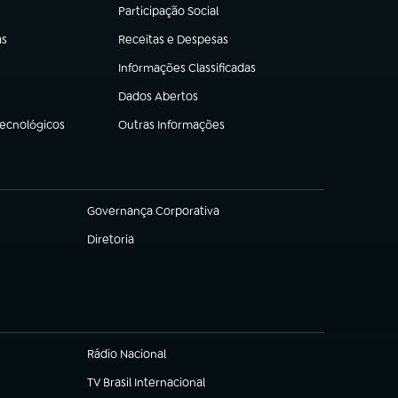
Participação Social
(abre em nova aba)
as
Receitas e Despesas
(abre em nova aba)
Informações Classificadas
(abre em nova aba)
Dados Abertos
(abre em nova aba)
Tecnológicos
Outras Informações
(abre em nova aba)
Governança Corporativa
(abre em nova aba)
Diretoria
(abre em nova aba)
Rádio Nacional
TV Brasil Internacional
(abre em nova aba)