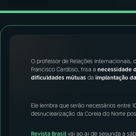
07
ÚLTIMAS
08
FESTIVAL DE MÚSICA
ACOMPANHE A RÁDIO NACIONAL
YouTube
Facebook
O professor de Relações Internacionais, 
Francisco Cardoso, frisa a
necessidade 
Instagram
X
dificuldades mútuas
da
implantação d
TikTok
Ele lembra que serão necessários entre 1
desnuclearização da Coreia do Norte poss
Revista Brasil
vai ao ar de segunda a sáb