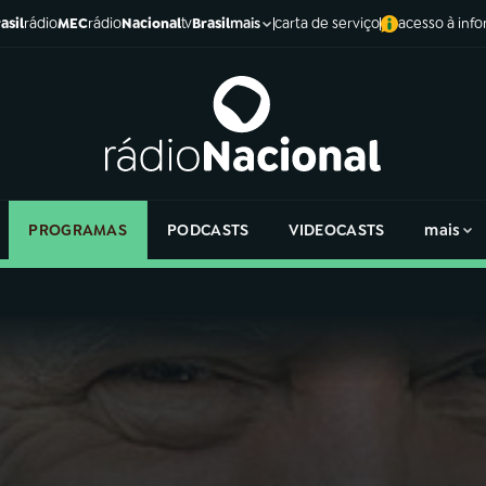
asil
rádio
MEC
rádio
Nacional
tv
Brasil
carta de serviço
acesso à inf
mais
PROGRAMAS
PODCASTS
VIDEOCASTS
mais