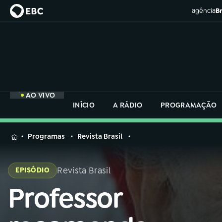
agência
Br
AO VIVO
INÍCIO
A RÁDIO
PROGRAMAÇÃO
MENU
Programas
Revista Brasil
Buscar
na
Revista Brasil
EPISÓDIO
Rádio
Buscar
Nacional
Professor
Buscar
na
Rádio
AO VIVO