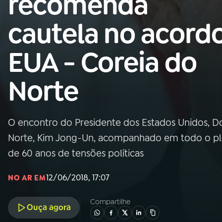
recomenda
Nacional
cautela no acord
01
INÍCIO
EUA - Coreia do
02
A RÁDIO
Norte
03
PROGRAMAÇÃO
O encontro do Presidente dos Estados Unidos, Do
04
PROGRAMAS
Norte, Kim Jong-Un, acompanhado em todo o plan
de 60 anos de tensões políticas
05
PODCASTS
12/06/2018, 17:07
NO AR EM
06
VIDEOCASTS
Compartilhe
Ouça agora