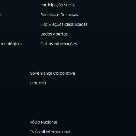
Participação Social
(abre em nova aba)
as
Receitas e Despesas
(abre em nova aba)
Informações Classificadas
(abre em nova aba)
Dados Abertos
(abre em nova aba)
Tecnológicos
Outras Informações
(abre em nova aba)
Governança Corporativa
(abre em nova aba)
Diretoria
(abre em nova aba)
Rádio Nacional
TV Brasil Internacional
(abre em nova aba)