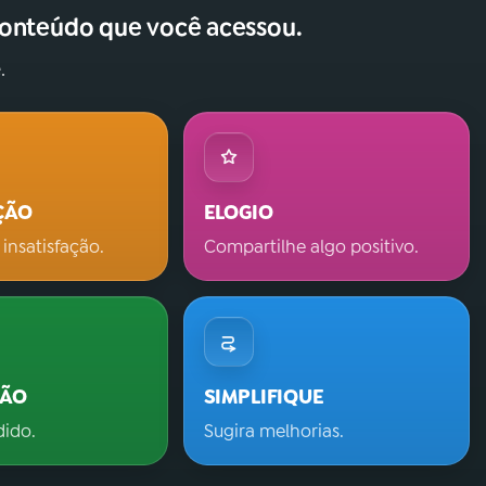
conteúdo que você acessou.
.
ÇÃO
ELOGIO
 insatisfação.
Compartilhe algo positivo.
ÇÃO
SIMPLIFIQUE
dido.
Sugira melhorias.