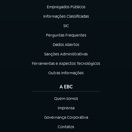
Empregados Públicos
(abre em nova aba)
Informações Classificadas
(abre em nova aba)
SIC
(abre em nova aba)
Perguntas Frequentes
(abre em nova aba)
Dados Abertos
(abre em nova aba)
Sanções Administrativas
(abre em nova aba)
Ferramentas e Aspectos Tecnológicos
(abre em nova aba)
Outras Informações
(abre em nova aba)
A EBC
Quem somos
(abre em nova aba)
Imprensa
(abre em nova aba)
Governança Corporativa
(abre em nova aba)
Contatos
(abre em nova aba)