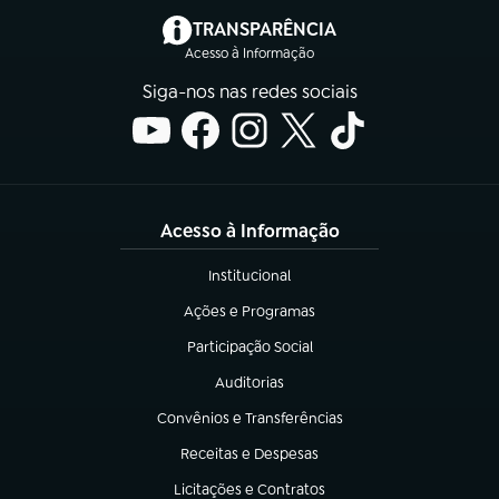
(abre em nova aba)
TRANSPARÊNCIA
Acesso à Informação
Siga-nos nas redes sociais
Acesso à Informação
Institucional
(abre em nova aba)
Ações e Programas
(abre em nova aba)
Participação Social
(abre em nova aba)
Auditorias
(abre em nova aba)
Convênios e Transferências
(abre em nova aba)
Receitas e Despesas
(abre em nova aba)
Licitações e Contratos
(abre em nova aba)