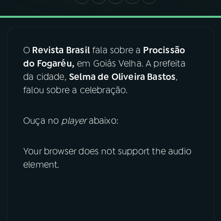
03
PROGRAMAÇÃO
O
Revista Brasil
fala sobre a
Procissão
04
PROGRAMAS
do Fogaréu,
em Goiás Velha. A prefeita
da cidade,
Selma de Oliveira Bastos
,
falou sobre a celebração.
05
PODCASTS
Ouça no
player
abaixo:
06
VIDEOCASTS
Your browser does not support the audio
07
ÚLTIMAS
element.
08
FESTIVAL DE MÚSICA
ACOMPANHE A RÁDIO NACIONAL