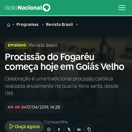
MENU
Programas
Revista Brasil
Revista Brasil
EPISÓDIO
Procissão do Fogaréu
Buscar
na
começa hoje em Goiás Velho
Rádio
Buscar
Nacional
Celebração é uma tradicional procissão católica
realizada anualmente na quarta-feira santa, desde
AO VIVO
1745
17/04/2019, 14:28
01
INÍCIO
NO AR EM
Compartilhe
Ouça agora
02
A RÁDIO