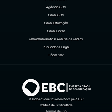
(abre em nova aba)
Agência GOV
(abre em nova aba)
Canal GOV
(abre em nova aba)
Canal Educação
(abre em nova aba)
Canal Libras
(abre em nova aba)
Monitoramento e Análise de Mídias
(abre em nova aba)
Publicidade Legal
(abre em nova aba)
Rádio Gov
(abre em nova aba)
© Todos os direitos reservados pela EBC
Política de Privacidade
(abre em nova aba)
Termos de uso