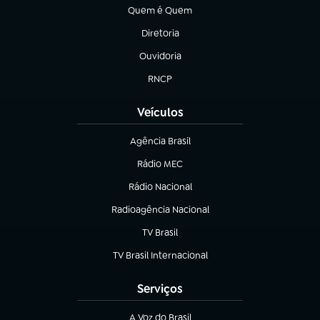
Quem é Quem
(abre em nova aba)
Diretoria
(abre em nova aba)
Ouvidoria
(abre em nova aba)
RNCP
(abre em nova aba)
Veículos
Agência Brasil
(abre em nova aba)
Rádio MEC
(abre em nova aba)
Rádio Nacional
Radioagência Nacional
(abre em nova aba)
TV Brasil
(abre em nova aba)
TV Brasil Internacional
(abre em nova aba)
Serviços
A Voz do Brasil