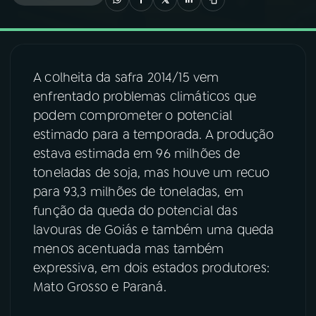
03
PROGRAMAÇÃO
A colheita da safra 2014/15 vem
04
PROGRAMAS
enfrentado problemas climáticos que
podem comprometer o potencial
05
PODCASTS
estimado para a temporada. A produção
estava estimada em 96 milhões de
toneladas de soja, mas houve um recuo
06
VIDEOCASTS
para 93,3 milhões de toneladas, em
função da queda do potencial das
07
ÚLTIMAS
lavouras de Goiás e também uma queda
menos acentuada mas também
expressiva, em dois estados produtores:
08
FESTIVAL DE MÚSICA
Mato Grosso e Paraná.
ACOMPANHE A RÁDIO NACIONAL