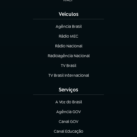
(abre em nova aba)
Veículos
Agência Brasil
(abre em nova aba)
Rádio MEC
(abre em nova aba)
Rádio Nacional
Radioagência Nacional
(abre em nova aba)
TV Brasil
(abre em nova aba)
TV Brasil Internacional
(abre em nova aba)
Serviços
A Voz do Brasil
(abre em nova aba)
Agência GOV
(abre em nova aba)
Canal GOV
(abre em nova aba)
Canal Educação
(abre em nova aba)