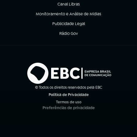
Canal Libras
(abre em nova aba)
Monitoramento e Análise de Mídias
(abre em nova aba)
Publicidade Legal
(abre em nova aba)
Rádio Gov
(abre em nova aba)
© Todos os direitos reservados pela EBC
Política de Privacidade
(abre em nova aba)
Termos de uso
(abre em nova aba)
Preferências de privacidade