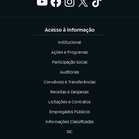
Acesso à Informação
Institucional
(abre em nova aba)
Ações e Programas
(abre em nova aba)
Participação Social
(abre em nova aba)
Auditorias
(abre em nova aba)
Convênios e Transferências
(abre em nova aba)
Receitas e Despesas
(abre em nova aba)
Licitações e Contratos
(abre em nova aba)
Empregados Públicos
(abre em nova aba)
Informações Classificadas
(abre em nova aba)
SIC
(abre em nova aba)