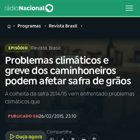
MENU
Programas
Revista Brasil
Revista Brasil
EPISÓDIO
Problemas climáticos e
Buscar
na
greve dos caminhoneiros
Rádio
Buscar
podem afetar safra de grãos
Nacional
A colheita da safra 2014/15 vem enfrentado problemas
AO VIVO
climáticos que
01
INÍCIO
26/02/2015, 23:10
PUBLICADO EM
Compartilhe
02
A RÁDIO
Ouça agora