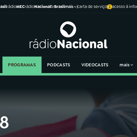
asil
rádio
MEC
rádio
Nacional
tv
Brasil
carta de serviço
acesso à inf
mais
PROGRAMAS
PODCASTS
VIDEOCASTS
mais
 8