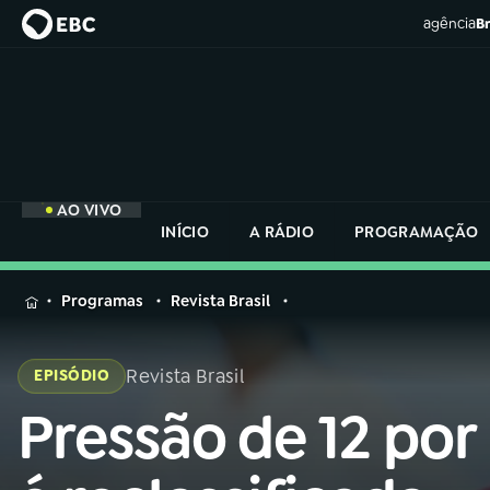
agência
Br
AO VIVO
INÍCIO
A RÁDIO
PROGRAMAÇÃO
MENU
Programas
Revista Brasil
Buscar
na
Revista Brasil
EPISÓDIO
Rádio
Buscar
Nacional
Pressão de 12 por
Buscar
na
Rádio
AO VIVO