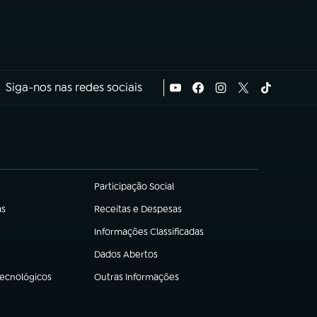
Siga-nos nas redes sociais
Participação Social
(abre em nova aba)
as
Receitas e Despesas
(abre em nova aba)
Informações Classificadas
(abre em nova aba)
Dados Abertos
(abre em nova aba)
Tecnológicos
Outras Informações
(abre em nova aba)