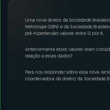
07
ÚLTIMAS
08
FESTIVAL DE MÚSICA
Uma nova diretriz da Sociedade Brasileira
Nefrologia (SBN) e da Sociedade Brasilei
pré-hipertensão valores entre 12 por 8.
ACOMPANHE A RÁDIO NACIONAL
YouTube
Facebook
Anteriormente esses valores eram cons
relação a esses dados?
Instagram
X
TikTok
Para nos responder sobre essa nova recl
coordenadora da diretriz da Sociedade Bra