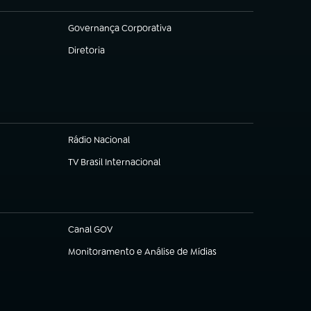
Governança Corporativa
(abre em nova aba)
Diretoria
(abre em nova aba)
Rádio Nacional
TV Brasil Internacional
(abre em nova aba)
Canal GOV
(abre em nova aba)
Monitoramento e Análise de Mídias
(abre em nova aba)