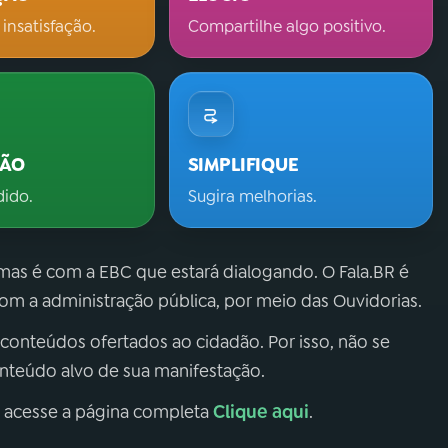
 insatisfação.
Compartilhe algo positivo.
ÇÃO
SIMPLIFIQUE
dido.
Sugira melhorias.
 mas é com a EBC que estará dialogando. O Fala.BR é
m a administração pública, por meio das Ouvidorias.
 conteúdos ofertados ao cidadão. Por isso, não se
onteúdo alvo de sua manifestação.
Clique aqui
, acesse a página completa
.