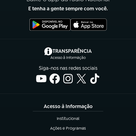
E tenha a gente sempre com você.
(abre em nova aba)
TRANSPARÊNCIA
Acesso à Informação
Siga-nos nas redes sociais
Acesso à Informação
Institucional
(abre em nova aba)
Ações e Programas
(abre em nova aba)