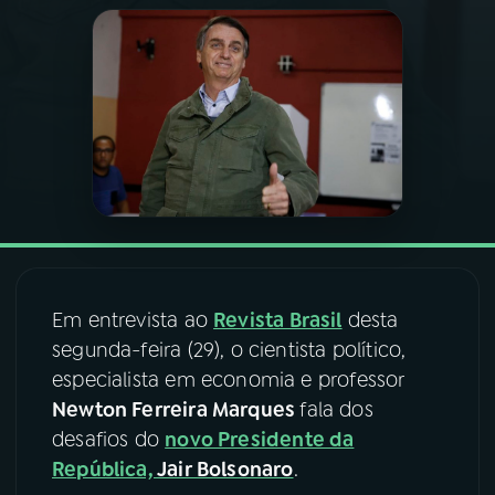
03
PROGRAMAÇÃO
04
PROGRAMAS
05
PODCASTS
06
VIDEOCASTS
Em entrevista ao
Revista Brasil
desta
07
ÚLTIMAS
segunda-feira (29), o cientista político,
especialista em economia e professor
Newton Ferreira Marques
fala dos
08
FESTIVAL DE MÚSICA
desafios do
novo Presidente da
República,
Jair Bolsonaro
.
ACOMPANHE A RÁDIO NACIONAL