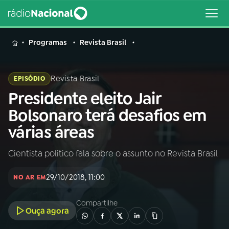
MENU
Programas
Revista Brasil
Revista Brasil
EPISÓDIO
Presidente eleito Jair
Buscar
na
Bolsonaro terá desafios em
Rádio
Buscar
várias áreas
Nacional
Cientista político fala sobre o assunto no Revista Brasil
AO VIVO
29/10/2018, 11:00
NO AR EM
01
INÍCIO
Compartilhe
Ouça agora
02
A RÁDIO