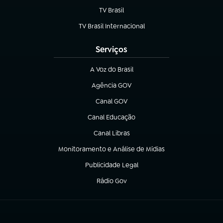
TV Brasil
(abre em nova aba)
TV Brasil Internacional
(abre em nova aba)
Serviços
A Voz do Brasil
(abre em nova aba)
Agência GOV
(abre em nova aba)
Canal GOV
(abre em nova aba)
Canal Educação
(abre em nova aba)
Canal Libras
(abre em nova aba)
Monitoramento e Análise de Mídias
(abre em nova aba)
Publicidade Legal
(abre em nova aba)
Rádio Gov
(abre em nova aba)