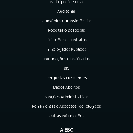
Participação Social
(abre em nova aba)
Auditorias
(abre em nova aba)
Convênios e Transferências
(abre em nova aba)
Receitas e Despesas
(abre em nova aba)
Licitações e Contratos
(abre em nova aba)
Empregados Públicos
(abre em nova aba)
Informações Classificadas
(abre em nova aba)
SIC
(abre em nova aba)
Perguntas Frequentes
(abre em nova aba)
Dados Abertos
(abre em nova aba)
Sanções Administrativas
(abre em nova aba)
Ferramentas e Aspectos Tecnológicos
(abre em nova aba)
Outras Informações
(abre em nova aba)
A EBC