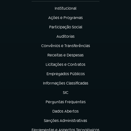
Institucional
(abre em nova aba)
Ações e Programas
(abre em nova aba)
Participação Social
(abre em nova aba)
Auditorias
(abre em nova aba)
Convênios e Transferências
(abre em nova aba)
Receitas e Despesas
(abre em nova aba)
Licitações e Contratos
(abre em nova aba)
Empregados Públicos
(abre em nova aba)
Informações Classificadas
(abre em nova aba)
SIC
(abre em nova aba)
Perguntas Frequentes
(abre em nova aba)
Dados Abertos
(abre em nova aba)
Sanções Administrativas
(abre em nova aba)
Ferramentas e Aspectos Tecnológicos