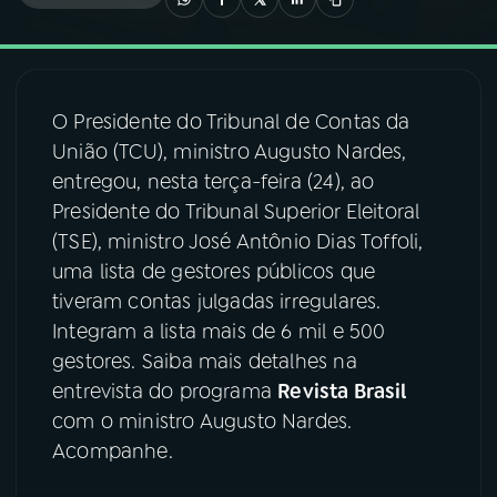
03
PROGRAMAÇÃO
O Presidente do Tribunal de Contas da
04
PROGRAMAS
União (TCU), ministro Augusto Nardes,
entregou, nesta terça-feira (24), ao
05
PODCASTS
Presidente do Tribunal Superior Eleitoral
(TSE), ministro José Antônio Dias Toffoli,
uma lista de gestores públicos que
06
VIDEOCASTS
tiveram contas julgadas irregulares.
Integram a lista mais de 6 mil e 500
07
ÚLTIMAS
gestores. Saiba mais detalhes na
entrevista do programa
Revista Brasil
com o ministro Augusto Nardes.
08
FESTIVAL DE MÚSICA
Acompanhe.
ACOMPANHE A RÁDIO NACIONAL