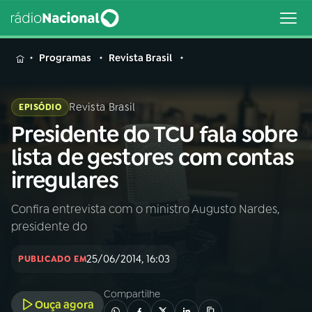
MENU
Programas
Revista Brasil
Revista Brasil
EPISÓDIO
Presidente do TCU fala sobre
Buscar
na
lista de gestores com contas
Rádio
Buscar
irregulares
Nacional
Confira entrevista com o ministro Augusto Nardes,
AO VIVO
presidente do
01
INÍCIO
25/06/2014, 16:03
PUBLICADO EM
Compartilhe
02
A RÁDIO
Ouça agora