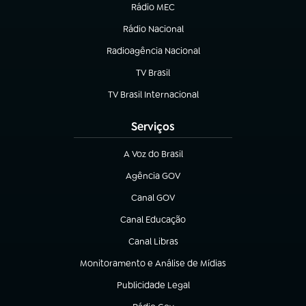
Rádio MEC
(abre em nova aba)
Rádio Nacional
Radioagência Nacional
(abre em nova aba)
TV Brasil
(abre em nova aba)
TV Brasil Internacional
(abre em nova aba)
Serviços
A Voz do Brasil
(abre em nova aba)
Agência GOV
(abre em nova aba)
Canal GOV
(abre em nova aba)
Canal Educação
(abre em nova aba)
Canal Libras
(abre em nova aba)
Monitoramento e Análise de Mídias
(abre em nova aba)
Publicidade Legal
(abre em nova aba)