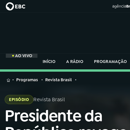
agência
Br
AO VIVO
INÍCIO
A RÁDIO
PROGRAMAÇÃO
MENU
Programas
Revista Brasil
Buscar
na
Revista Brasil
EPISÓDIO
Rádio
Buscar
Nacional
Presidente da
Buscar
na
Rádio
AO VIVO