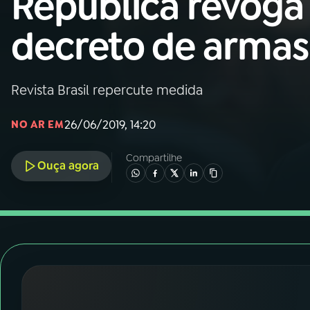
República revoga
Nacional
decreto de armas
01
INÍCIO
02
A RÁDIO
Revista Brasil repercute medida
26/06/2019, 14:20
NO AR EM
03
PROGRAMAÇÃO
Compartilhe
Ouça agora
04
PROGRAMAS
05
PODCASTS
06
VIDEOCASTS