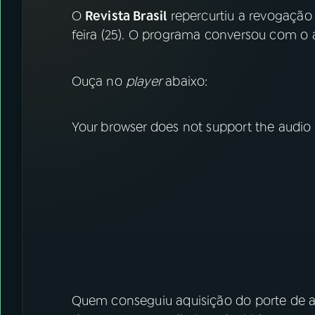
07
ÚLTIMAS
O
Revista Brasil
repercurtiu a revogaçã
feira (25). O programa conversou com o
08
FESTIVAL DE MÚSICA
Ouça no
player
abaixo:
ACOMPANHE A RÁDIO NACIONAL
YouTube
Your browser does not support the audio
Facebook
Instagram
X
TikTok
Quem conseguiu aquisição do porte de 