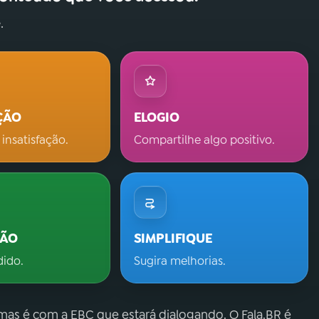
.
ÇÃO
ELOGIO
 insatisfação.
Compartilhe algo positivo.
ÇÃO
SIMPLIFIQUE
dido.
Sugira melhorias.
 mas é com a EBC que estará dialogando. O Fala.BR é