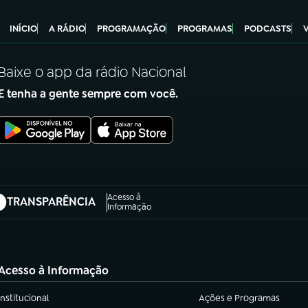
INÍCIO
A RÁDIO
PROGRAMAÇÃO
PROGRAMAS
PODCASTS
Baixe o app da rádio Nacional
E tenha a gente sempre com você.
Acesso à
TRANSPARÊNCIA
abre em nova aba)
Informação
Acesso à Informação
Institucional
Ações e Programas
(abre em nova aba)
(abre em nova aba)