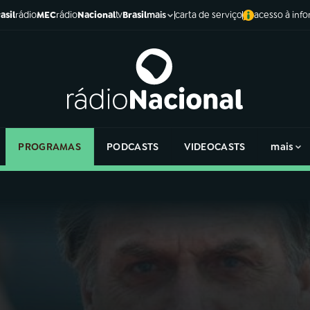
asil
rádio
MEC
rádio
Nacional
tv
Brasil
carta de serviço
acesso à inf
mais
PROGRAMAS
PODCASTS
VIDEOCASTS
mais