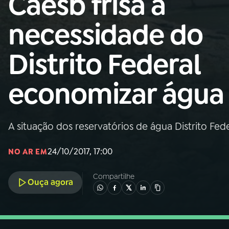
Caesb frisa a
Nacional
necessidade do
01
INÍCIO
Distrito Federal
02
A RÁDIO
economizar água
03
PROGRAMAÇÃO
A situação dos reservatórios de água Distrito Fed
04
PROGRAMAS
24/10/2017, 17:00
NO AR EM
05
PODCASTS
Compartilhe
Ouça agora
06
VIDEOCASTS