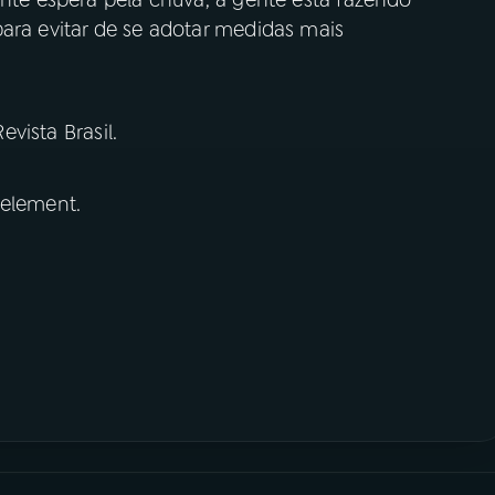
ente espera pela chuva, a gente está fazendo
ara evitar de se adotar medidas mais
vista Brasil.
 element.