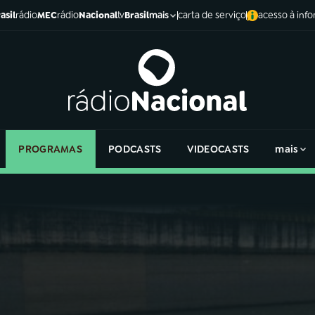
asil
rádio
MEC
rádio
Nacional
tv
Brasil
carta de serviço
acesso à inf
mais
PROGRAMAS
PODCASTS
VIDEOCASTS
mais