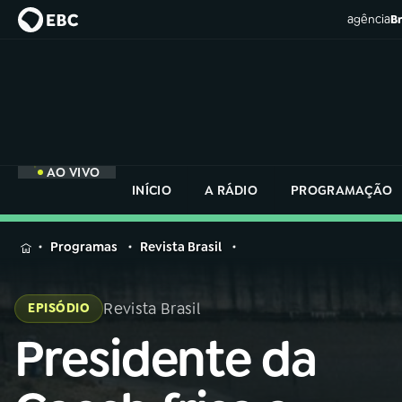
agência
Br
AO VIVO
INÍCIO
A RÁDIO
PROGRAMAÇÃO
MENU
Programas
Revista Brasil
Buscar
na
Revista Brasil
EPISÓDIO
Rádio
Buscar
Nacional
Presidente da
Buscar
na
Rádio
AO VIVO