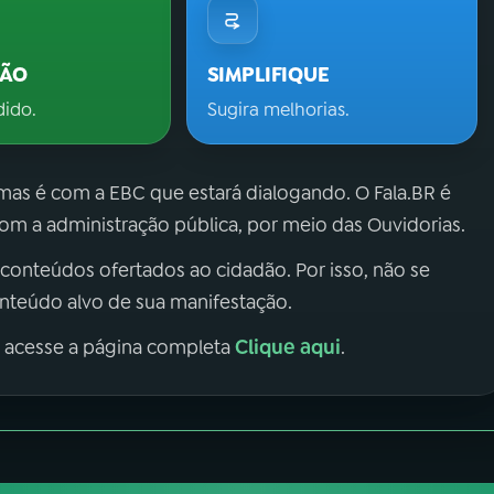
ÇÃO
SIMPLIFIQUE
dido.
Sugira melhorias.
 mas é com a EBC que estará dialogando. O Fala.BR é
m a administração pública, por meio das Ouvidorias.
 conteúdos ofertados ao cidadão. Por isso, não se
onteúdo alvo de sua manifestação.
Clique aqui
, acesse a página completa
.