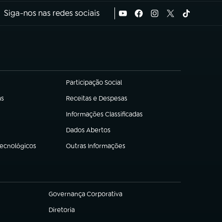
Siga-nos nas redes sociais
Participação Social
(abre em nova aba)
as
Receitas e Despesas
(abre em nova aba)
Informações Classificadas
(abre em nova aba)
Dados Abertos
(abre em nova aba)
Tecnológicos
Outras Informações
(abre em nova aba)
Governança Corporativa
(abre em nova aba)
Diretoria
(abre em nova aba)