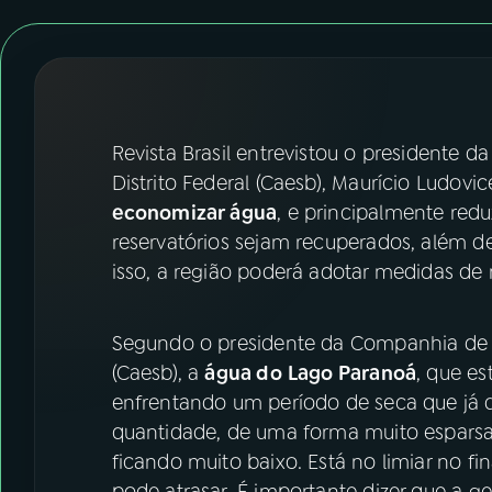
07
ÚLTIMAS
08
FESTIVAL DE MÚSICA
ACOMPANHE A RÁDIO NACIONAL
Revista Brasil entrevistou o president
Distrito Federal (Caesb), Maurício Ludovi
YouTube
Facebook
economizar água
, e principalmente redu
reservatórios sejam recuperados, além de
Instagram
X
isso, a região poderá adotar medidas de
TikTok
Segundo o presidente da Companhia de 
(Caesb), a
água do
Lago Paranoá
, que es
enfrentando um período de seca que já 
quantidade, de uma forma muito esparsad
ficando muito baixo. Está no limiar no fi