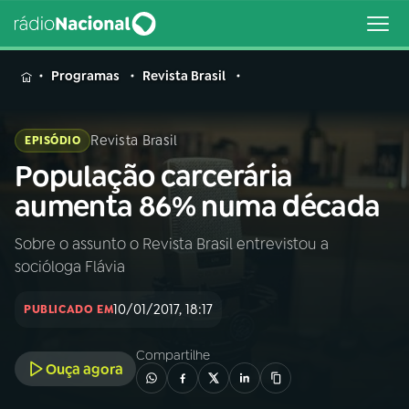
MENU
Programas
Revista Brasil
Revista Brasil
EPISÓDIO
População carcerária
Buscar
na
aumenta 86% numa década
Rádio
Buscar
Nacional
Sobre o assunto o Revista Brasil entrevistou a
socióloga Flávia
AO VIVO
10/01/2017, 18:17
PUBLICADO EM
01
INÍCIO
Compartilhe
Ouça agora
02
A RÁDIO