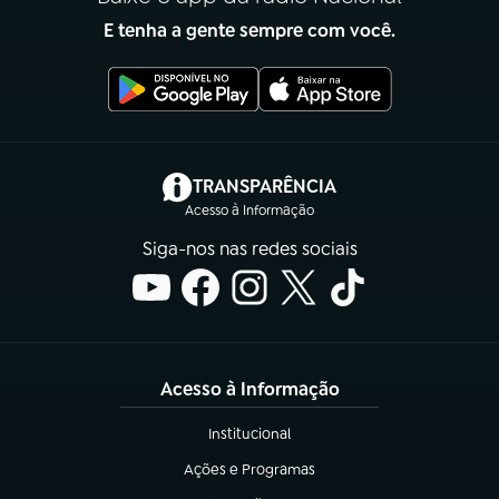
E tenha a gente sempre com você.
(abre em nova aba)
TRANSPARÊNCIA
Acesso à Informação
Siga-nos nas redes sociais
Acesso à Informação
Institucional
(abre em nova aba)
Ações e Programas
(abre em nova aba)