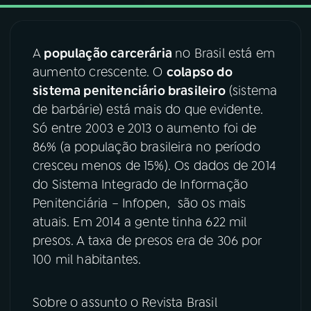
03
PROGRAMAÇÃO
A
população carcerária
no Brasil está em
aumento crescente. O
colapso do
04
PROGRAMAS
sistema penitenciário brasileiro
(sistema
de barbárie) está mais do que evidente.
05
PODCASTS
Só entre 2003 e 2013 o aumento foi de
86% (a população brasileira no período
cresceu menos de 15%). Os dados de 2014
06
VIDEOCASTS
do Sistema Integrado de Informação
Penitenciária – Infopen, são os mais
07
ÚLTIMAS
atuais. Em 2014 a gente tinha 622 mil
presos. A taxa de presos era de 306 por
100 mil habitantes.
08
FESTIVAL DE MÚSICA
Sobre o assunto o Revista Brasil
ACOMPANHE A RÁDIO NACIONAL