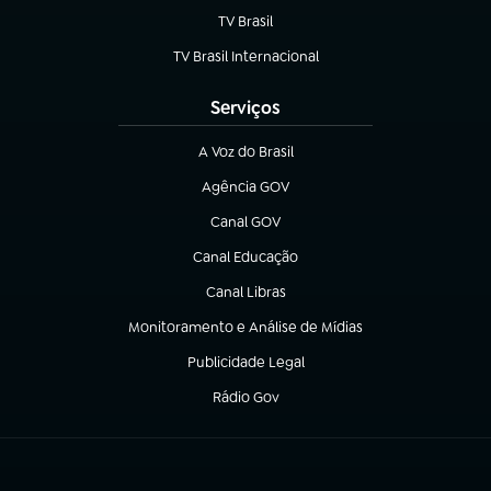
TV Brasil
(abre em nova aba)
TV Brasil Internacional
(abre em nova aba)
Serviços
A Voz do Brasil
(abre em nova aba)
Agência GOV
(abre em nova aba)
Canal GOV
(abre em nova aba)
Canal Educação
(abre em nova aba)
Canal Libras
(abre em nova aba)
Monitoramento e Análise de Mídias
(abre em nova aba)
Publicidade Legal
(abre em nova aba)
Rádio Gov
(abre em nova aba)