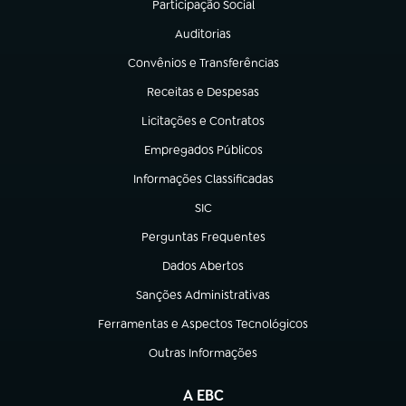
Participação Social
(abre em nova aba)
Auditorias
(abre em nova aba)
Convênios e Transferências
(abre em nova aba)
Receitas e Despesas
(abre em nova aba)
Licitações e Contratos
(abre em nova aba)
Empregados Públicos
(abre em nova aba)
Informações Classificadas
(abre em nova aba)
SIC
(abre em nova aba)
Perguntas Frequentes
(abre em nova aba)
Dados Abertos
(abre em nova aba)
Sanções Administrativas
(abre em nova aba)
Ferramentas e Aspectos Tecnológicos
(abre em nova aba)
Outras Informações
(abre em nova aba)
A EBC