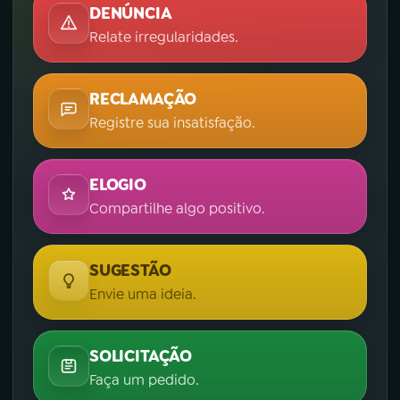
DENÚNCIA
Relate irregularidades.
RECLAMAÇÃO
Registre sua insatisfação.
ELOGIO
Compartilhe algo positivo.
SUGESTÃO
Envie uma ideia.
SOLICITAÇÃO
Faça um pedido.