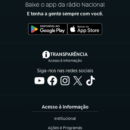
Baixe o app da rádio Nacional
E tenha a gente sempre com você.
(abre em nova aba)
TRANSPARÊNCIA
Acesso à Informação
Siga-nos nas redes sociais
Acesso à Informação
Institucional
(abre em nova aba)
Ações e Programas
(abre em nova aba)