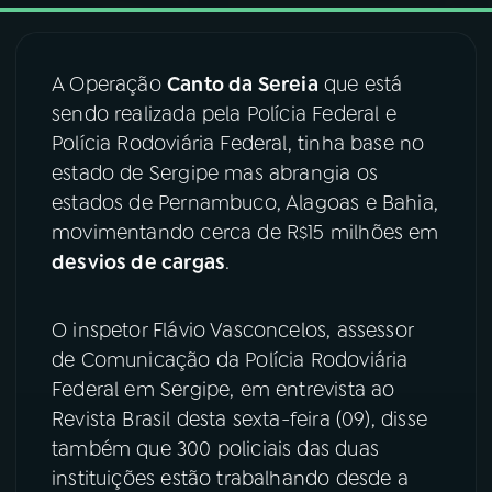
03
PROGRAMAÇÃO
A Operação
Canto da Sereia
que está
sendo realizada pela Polícia Federal e
04
PROGRAMAS
Polícia Rodoviária Federal, tinha base no
estado de Sergipe mas abrangia os
05
PODCASTS
estados de Pernambuco, Alagoas e Bahia,
movimentando cerca de R$15 milhões em
desvios de cargas
.
06
VIDEOCASTS
O inspetor Flávio Vasconcelos, assessor
07
ÚLTIMAS
de Comunicação da Polícia Rodoviária
Federal em Sergipe, em entrevista ao
08
FESTIVAL DE MÚSICA
Revista Brasil desta sexta-feira (09), disse
também que 300 policiais das duas
instituições estão trabalhando desde a
ACOMPANHE A RÁDIO NACIONAL