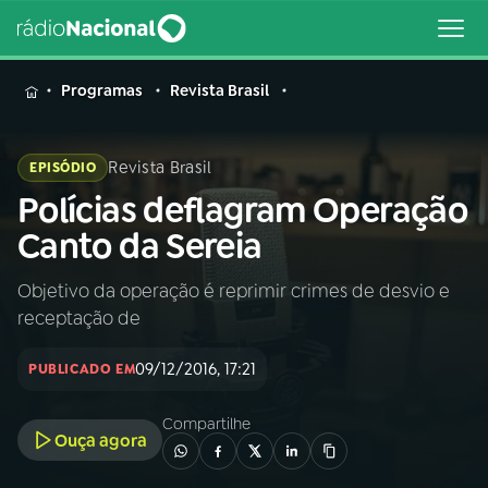
MENU
Programas
Revista Brasil
Revista Brasil
EPISÓDIO
Polícias deflagram Operação
Buscar
na
Canto da Sereia
Rádio
Buscar
Nacional
Objetivo da operação é reprimir crimes de desvio e
receptação de
AO VIVO
09/12/2016, 17:21
PUBLICADO EM
01
INÍCIO
Compartilhe
Ouça agora
02
A RÁDIO