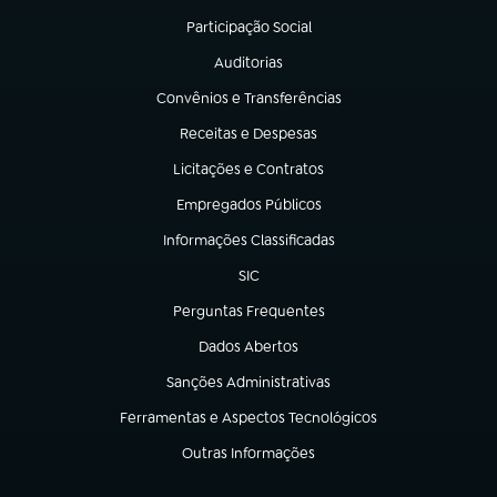
Participação Social
(abre em nova aba)
Auditorias
(abre em nova aba)
Convênios e Transferências
(abre em nova aba)
Receitas e Despesas
(abre em nova aba)
Licitações e Contratos
(abre em nova aba)
Empregados Públicos
(abre em nova aba)
Informações Classificadas
(abre em nova aba)
SIC
(abre em nova aba)
Perguntas Frequentes
(abre em nova aba)
Dados Abertos
(abre em nova aba)
Sanções Administrativas
(abre em nova aba)
Ferramentas e Aspectos Tecnológicos
(abre em nova aba)
Outras Informações
(abre em nova aba)