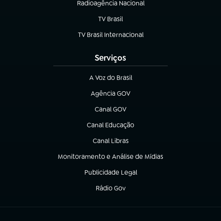
Radioagência Nacional
(abre em nova aba)
TV Brasil
(abre em nova aba)
TV Brasil Internacional
(abre em nova aba)
Serviços
A Voz do Brasil
(abre em nova aba)
Agência GOV
(abre em nova aba)
Canal GOV
(abre em nova aba)
Canal Educação
(abre em nova aba)
Canal Libras
(abre em nova aba)
Monitoramento e Análise de Mídias
(abre em nova aba)
Publicidade Legal
(abre em nova aba)
Rádio Gov
(abre em nova aba)