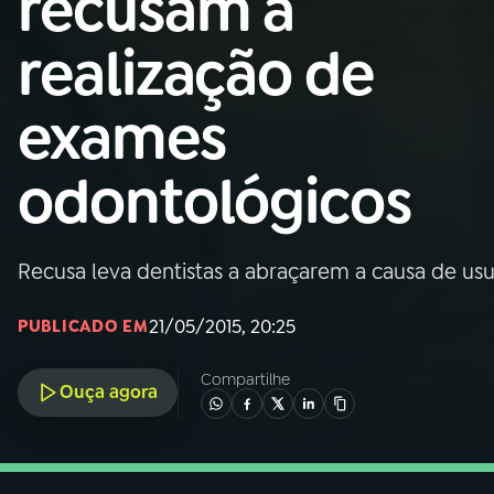
recusam a
Nacional
realização de
01
INÍCIO
exames
02
A RÁDIO
odontológicos
03
PROGRAMAÇÃO
Recusa leva dentistas a abraçarem a causa de usu
04
PROGRAMAS
21/05/2015, 20:25
PUBLICADO EM
05
PODCASTS
Compartilhe
Ouça agora
06
VIDEOCASTS