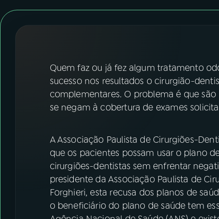
07
ÚLTIMAS
08
FESTIVAL DE MÚSICA
ACOMPANHE A RÁDIO NACIONAL
Quem faz ou já fez algum tratamento od
sucesso nos resultados o cirurgião-dentis
YouTube
Facebook
complementares. O problema é que são 
se negam à cobertura de exames solicita
Instagram
X
TikTok
A Associação Paulista de Cirurgiões-Den
que os pacientes possam usar o plano de
cirurgiões-dentistas sem enfrentar nega
presidente da Associação Paulista de Cir
Forghieri, esta recusa dos planos de saú
o beneficiário do plano de saúde tem esse
Agência Nacional de Saúde (ANS) e existe 