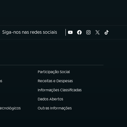
Siga-nos nas redes sociais
Participação Social
(abre em nova aba)
as
Receitas e Despesas
(abre em nova aba)
Informações Classificadas
(abre em nova aba)
Dados Abertos
(abre em nova aba)
Tecnológicos
Outras Informações
(abre em nova aba)