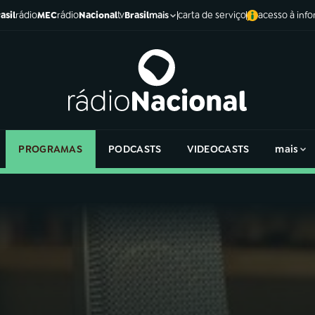
asil
rádio
MEC
rádio
Nacional
tv
Brasil
carta de serviço
acesso à inf
mais
PROGRAMAS
PODCASTS
VIDEOCASTS
mais