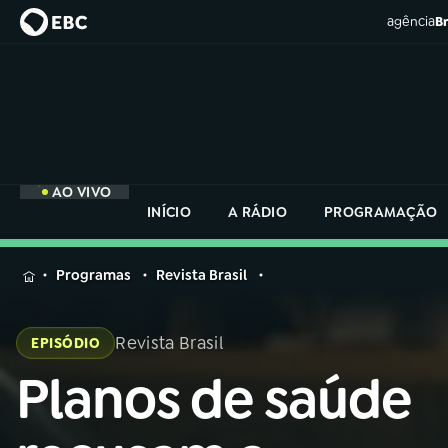
agência
Br
AO VIVO
INÍCIO
A RÁDIO
PROGRAMAÇÃO
MENU
Programas
Revista Brasil
Buscar
na
Revista Brasil
EPISÓDIO
Rádio
Buscar
Nacional
Planos de saúde
Buscar
na
Rádio
AO VIVO