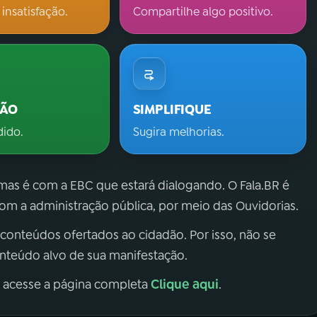
 insatisfação.
Compartilhe algo positivo.
ÇÃO
SIMPLIFIQUE
dido.
Sugira melhorias.
 mas é com a EBC que estará dialogando. O Fala.BR é
m a administração pública, por meio das Ouvidorias.
 conteúdos ofertados ao cidadão. Por isso, não se
onteúdo alvo de sua manifestação.
Clique aqui
, acesse a página completa
.