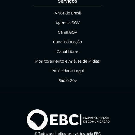
Serviços
A Voz do Brasil
(abre em nova aba)
Agência GOV
(abre em nova aba)
Canal GOV
(abre em nova aba)
Canal Educação
(abre em nova aba)
Canal Libras
(abre em nova aba)
Monitoramento e Análise de Mídias
(abre em nova aba)
Publicidade Legal
(abre em nova aba)
Rádio Gov
(abre em nova aba)
© Todos os direitos reservados pela EBC