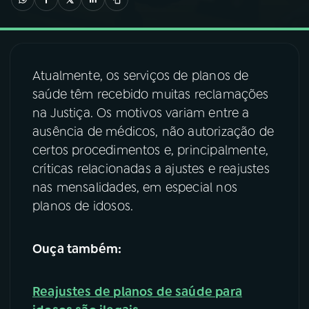
03
PROGRAMAÇÃO
Atualmente, os serviços de planos de
04
PROGRAMAS
saúde têm recebido muitas reclamações
na Justiça. Os motivos variam entre a
05
PODCASTS
ausência de médicos, não autorização de
certos procedimentos e, principalmente,
críticas relacionadas a ajustes e reajustes
06
VIDEOCASTS
nas mensalidades, em especial nos
planos de idosos.
07
ÚLTIMAS
Ouça também:
08
FESTIVAL DE MÚSICA
Reajustes de planos de saúde para
ACOMPANHE A RÁDIO NACIONAL