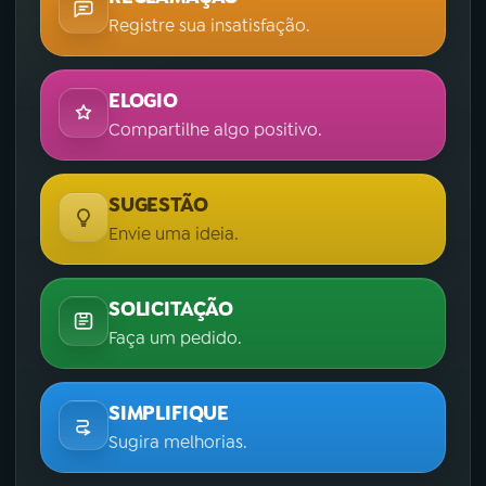
Registre sua insatisfação.
ELOGIO
Compartilhe algo positivo.
SUGESTÃO
Envie uma ideia.
SOLICITAÇÃO
Faça um pedido.
SIMPLIFIQUE
Sugira melhorias.