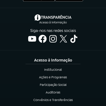
(abre em nova aba)
TRANSPARÊNCIA
Acesso à Informação
Siga-nos nas redes sociais
Acesso à Informação
Institucional
(abre em nova aba)
Ações e Programas
(abre em nova aba)
Participação Social
(abre em nova aba)
Auditorias
(abre em nova aba)
Convênios e Transferências
(abre em nova aba)