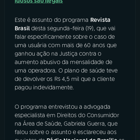
idosos são ilegais
YouTube
Facebook
Este é assunto do programa
Revista
Brasil
desta segunda-feira (19), que vai
Instagram
X
falar especificamente sobre o caso de
TikTok
uma usuária com mais de 60 anos que
ganhou ação na Justiça contra o
aumento abusivo da mensalidade de
uma operadora. O plano de saúde teve
de devolver os R$ 4,5 mil que a cliente
pagou indevidamente.
O programa entrevistou a advogada
especialista em Direitos do Consumidor
na Área de Saúde, Gabriela Guerra, que
falou sobre o assunto e esclareceu aos