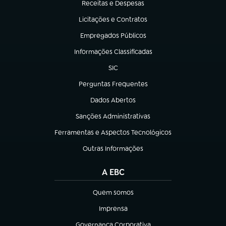
Receitas e Despesas
(abre em nova aba)
Licitações e Contratos
(abre em nova aba)
Empregados Públicos
(abre em nova aba)
Informações Classificadas
(abre em nova aba)
SIC
(abre em nova aba)
Perguntas Frequentes
(abre em nova aba)
Dados Abertos
(abre em nova aba)
Sanções Administrativas
(abre em nova aba)
Ferramentas e Aspectos Tecnológicos
(abre em nova aba)
Outras Informações
(abre em nova aba)
A EBC
Quem somos
(abre em nova aba)
Imprensa
(abre em nova aba)
Governança Corporativa