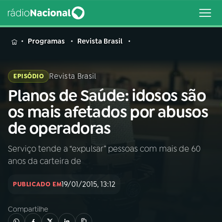
MENU
Programas
Revista Brasil
Revista Brasil
EPISÓDIO
Planos de Saúde: idosos são
Buscar
na
os mais afetados por abusos
Rádio
Buscar
de operadoras
Nacional
Serviço tende a “expulsar” pessoas com mais de 60
AO VIVO
anos da carteira de
01
INÍCIO
19/01/2015, 13:12
PUBLICADO EM
Compartilhe
02
A RÁDIO