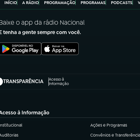
INÍCIO
A RÁDIO
PROGRAMAÇÃO
PROGRAMAS
PODCASTS
Baixe o app da rádio Nacional
E tenha a gente sempre com você.
Acesso à
TRANSPARÊNCIA
abre em nova aba)
Informação
Acesso à Informação
Institucional
Ações e Programas
(abre em nova aba)
(abre em nova aba)
Auditorias
Convênios e Transferênci
(abre em nova aba)
(abre em nova aba)