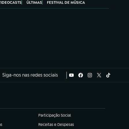
VIDEOCASTS
ÚLTIMAS
FESTIVAL DE MÚSICA
Siga-nos nas redes sociais
Participação Social
(abre em nova aba)
as
Receitas e Despesas
(abre em nova aba)