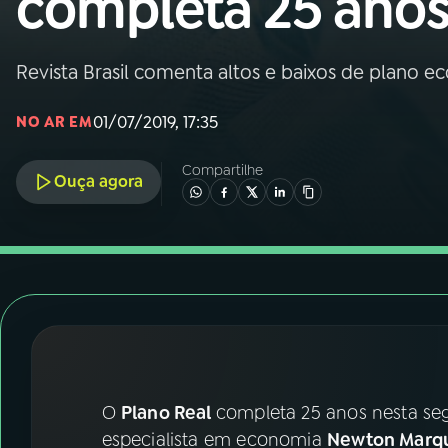
completa 25 ano
Nacional
01
INÍCIO
Revista Brasil comenta altos e baixos de plano 
01/07/2019, 17:35
NO AR EM
02
A RÁDIO
Compartilhe
Ouça agora
03
PROGRAMAÇÃO
04
PROGRAMAS
05
PODCASTS
06
VIDEOCASTS
O
Plano Real
completa 25 anos nesta seg
especialista em economia
Newton Marq