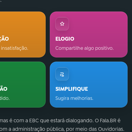
.
ÇÃO
ELOGIO
 insatisfação.
Compartilhe algo positivo.
ÇÃO
SIMPLIFIQUE
dido.
Sugira melhorias.
 mas é com a EBC que estará dialogando. O Fala.BR é
m a administração pública, por meio das Ouvidorias.