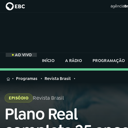
agência
Br
AO VIVO
INÍCIO
A RÁDIO
PROGRAMAÇÃO
MENU
Programas
Revista Brasil
Buscar
na
Revista Brasil
EPISÓDIO
Rádio
Buscar
Nacional
Plano Real
Buscar
na
Rádio
AO VIVO