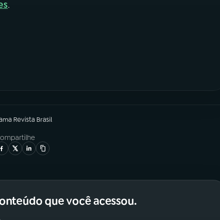
es
.
rama
Revista Brasil
ompartilhe
conteúdo que você acessou.