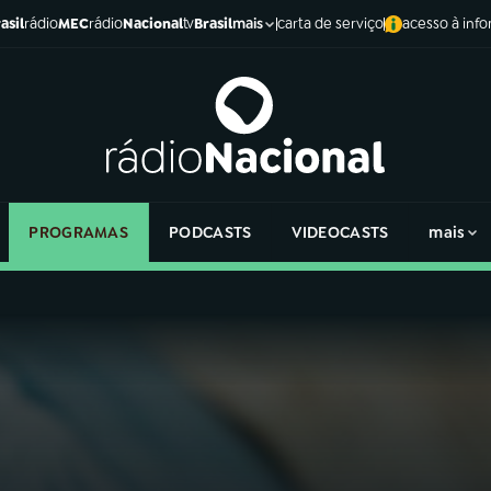
asil
rádio
MEC
rádio
Nacional
tv
Brasil
carta de serviço
acesso à inf
mais
PROGRAMAS
PODCASTS
VIDEOCASTS
mais