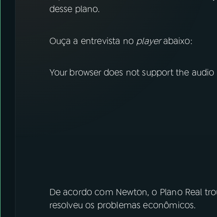
07
ÚLTIMAS
desse plano.
08
FESTIVAL DE MÚSICA
Ouça a entrevista no
player
abaixo:
ACOMPANHE A RÁDIO NACIONAL
Your browser does not support the audio
YouTube
Facebook
Instagram
X
TikTok
De acordo com Newton, o Plano Real trou
resolveu os problemas econômicos.