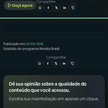
Compartilhe
Ouça agora
03
PROGRAMAÇÃO
04
PROGRAMAS
05
PODCASTS
Publicado em
23/05/2016
Episódio
do programa
Revista Brasil
Compartilhe
06
VIDEOCASTS
07
ÚLTIMAS
Dê sua opinião sobre a qualidade do
conteúdo que você acessou.
08
FESTIVAL DE MÚSICA
Escolha sua manifestação em apenas um clique.
ACOMPANHE A RÁDIO NACIONAL