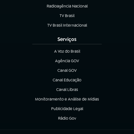
Radioagência Nacional
(abre em nova aba)
TV Brasil
(abre em nova aba)
TV Brasil Internacional
(abre em nova aba)
Serviços
A Voz do Brasil
(abre em nova aba)
Agência GOV
(abre em nova aba)
Canal GOV
(abre em nova aba)
Canal Educação
(abre em nova aba)
Canal Libras
(abre em nova aba)
Monitoramento e Análise de Mídias
(abre em nova aba)
Publicidade Legal
(abre em nova aba)
Rádio Gov
(abre em nova aba)