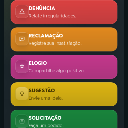
DENÚNCIA
YouTube
Facebook
Relate irregularidades.
Instagram
X
RECLAMAÇÃO
TikTok
Registre sua insatisfação.
ELOGIO
Compartilhe algo positivo.
SUGESTÃO
Envie uma ideia.
SOLICITAÇÃO
Faça um pedido.