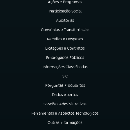
Ações e Programas
(abre em nova aba)
Participação Social
(abre em nova aba)
Auditorias
(abre em nova aba)
Convênios e Transferências
(abre em nova aba)
Receitas e Despesas
(abre em nova aba)
Licitações e Contratos
(abre em nova aba)
Empregados Públicos
(abre em nova aba)
Informações Classificadas
(abre em nova aba)
SIC
(abre em nova aba)
Perguntas Frequentes
(abre em nova aba)
Dados Abertos
(abre em nova aba)
Sanções Administrativas
(abre em nova aba)
Ferramentas e Aspectos Tecnológicos
(abre em nova aba)
Outras Informações
(abre em nova aba)