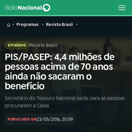
MENU
Programas
Revista Brasil
Revista Brasil
EPISÓDIO
PIS/PASEP: 4,4 milhões de
Buscar
na
pessoas acima de 70 anos
Rádio
Buscar
ainda não sacaram o
Nacional
benefício
AO VIVO
Secretário do Tesouro Nacional pede para as pessoas
procurarem a Caixa
01
INÍCIO
23/05/2016, 20:59
PUBLICADO EM
02
A RÁDIO