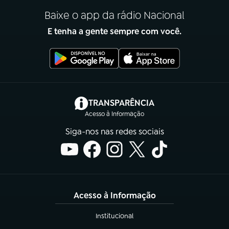
Baixe o app da rádio Nacional
E tenha a gente sempre com você.
(abre em nova aba)
TRANSPARÊNCIA
Acesso à Informação
Siga-nos nas redes sociais
Acesso à Informação
Institucional
(abre em nova aba)