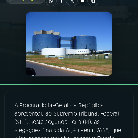
03
PROGRAMAÇÃO
04
PROGRAMAS
05
PODCASTS
06
VIDEOCASTS
07
ÚLTIMAS
A Procuradoria-Geral da República
apresentou ao Supremo Tribunal Federal
08
FESTIVAL DE MÚSICA
(STF), nesta segunda-feira (14), as
alegações finais da Ação Penal 2668, que
ACOMPANHE A RÁDIO NACIONAL