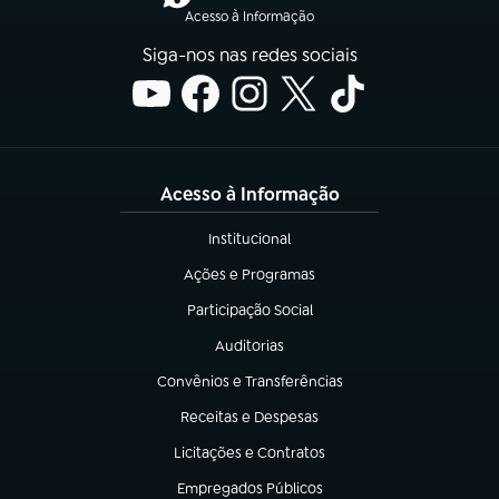
Acesso à Informação
Siga-nos nas redes sociais
Acesso à Informação
Institucional
(abre em nova aba)
Ações e Programas
(abre em nova aba)
Participação Social
(abre em nova aba)
Auditorias
(abre em nova aba)
Convênios e Transferências
(abre em nova aba)
Receitas e Despesas
(abre em nova aba)
Licitações e Contratos
(abre em nova aba)
Empregados Públicos
(abre em nova aba)