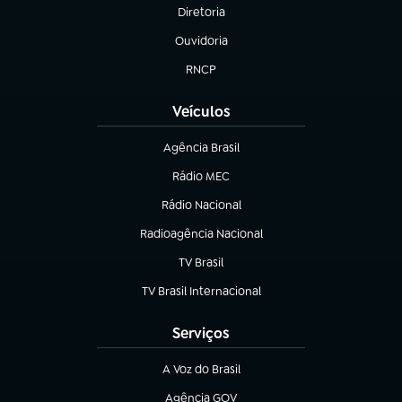
Diretoria
(abre em nova aba)
Ouvidoria
(abre em nova aba)
RNCP
(abre em nova aba)
Veículos
Agência Brasil
(abre em nova aba)
Rádio MEC
(abre em nova aba)
Rádio Nacional
Radioagência Nacional
(abre em nova aba)
TV Brasil
(abre em nova aba)
TV Brasil Internacional
(abre em nova aba)
Serviços
A Voz do Brasil
(abre em nova aba)
Agência GOV