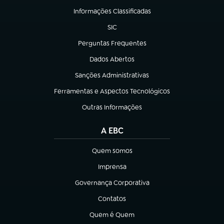
Informações Classificadas
(abre em nova aba)
SIC
(abre em nova aba)
Perguntas Frequentes
(abre em nova aba)
Dados Abertos
(abre em nova aba)
Sanções Administrativas
(abre em nova aba)
Ferramentas e Aspectos Tecnológicos
(abre em nova aba)
Outras Informações
(abre em nova aba)
A EBC
Quem somos
(abre em nova aba)
Imprensa
(abre em nova aba)
Governança Corporativa
(abre em nova aba)
Contatos
(abre em nova aba)
Quem é Quem
(abre em nova aba)