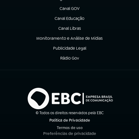
(abre em nova aba)
Canal GOV
(abre em nova aba)
Canal Educação
(abre em nova aba)
Canal Libras
(abre em nova aba)
Monitoramento e Análise de Mídias
(abre em nova aba)
Publicidade Legal
(abre em nova aba)
Rádio Gov
(abre em nova aba)
© Todos os direitos reservados pela EBC
Política de Privacidade
(abre em nova aba)
Termos de uso
(abre em nova aba)
Preferências de privacidade