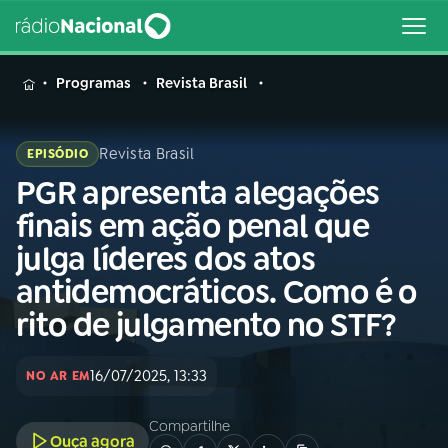
MENU
Programas
Revista Brasil
Revista Brasil
EPISÓDIO
PGR apresenta alegações
Buscar
na
finais em ação penal que
Rádio
Buscar
julga líderes dos atos
Nacional
antidemocráticos. Como é o
AO VIVO
rito de julgamento no STF?
01
INÍCIO
16/07/2025, 13:33
NO AR EM
Compartilhe
02
A RÁDIO
Ouça agora