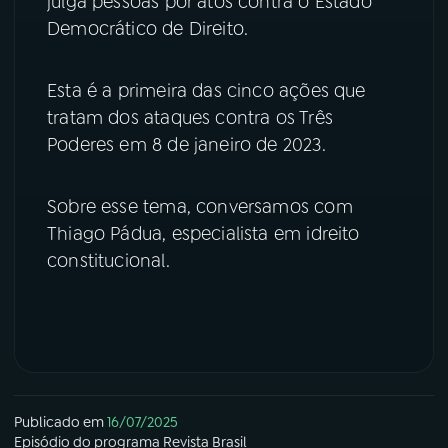
julga pessoas por atos contra o Estado
Democrático de Direito.
YouTube
Facebook
Esta é a primeira das cinco ações que
Instagram
X
tratam dos ataques contra os Três
TikTok
Poderes em 8 de janeiro de 2023.
Sobre esse tema, conversamos com
Thiago Pádua, especialista em idreito
constitucional.
Publicado em
16/07/2025
Episódio
do programa
Revista Brasil