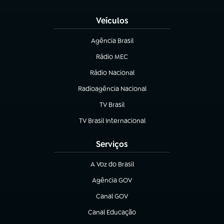
(abre em nova aba)
Veículos
Agência Brasil
(abre em nova aba)
Rádio MEC
(abre em nova aba)
Rádio Nacional
Radioagência Nacional
(abre em nova aba)
TV Brasil
(abre em nova aba)
TV Brasil Internacional
(abre em nova aba)
Serviços
A Voz do Brasil
(abre em nova aba)
Agência GOV
(abre em nova aba)
Canal GOV
(abre em nova aba)
Canal Educação
(abre em nova aba)