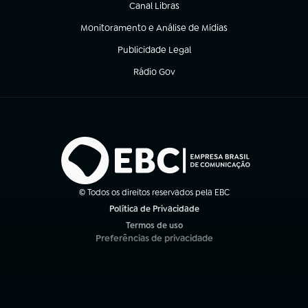
Canal Libras
(abre em nova aba)
Monitoramento e Análise de Mídias
(abre em nova aba)
Publicidade Legal
(abre em nova aba)
Rádio Gov
(abre em nova aba)
© Todos os direitos reservados pela EBC
Política de Privacidade
(abre em nova aba)
Termos de uso
(abre em nova aba)
Preferências de privacidade