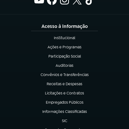
Acesso à Informação
Institucional
(abre em nova aba)
Ações e Programas
(abre em nova aba)
Participação Social
(abre em nova aba)
Auditorias
(abre em nova aba)
Convênios e Transferências
(abre em nova aba)
Receitas e Despesas
(abre em nova aba)
Licitações e Contratos
(abre em nova aba)
Empregados Públicos
(abre em nova aba)
Informações Classificadas
(abre em nova aba)
SIC
(abre em nova aba)