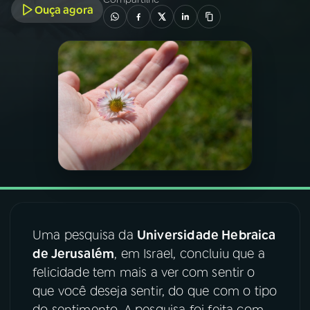
Ouça agora
03
PROGRAMAÇÃO
04
PROGRAMAS
05
PODCASTS
06
VIDEOCASTS
07
ÚLTIMAS
Uma pesquisa da
Universidade Hebraica
de Jerusalém
, em Israel, concluiu que a
08
FESTIVAL DE MÚSICA
felicidade tem mais a ver com sentir o
que você deseja sentir, do que com o tipo
ACOMPANHE A RÁDIO NACIONAL
do sentimento. A pesquisa foi feita com