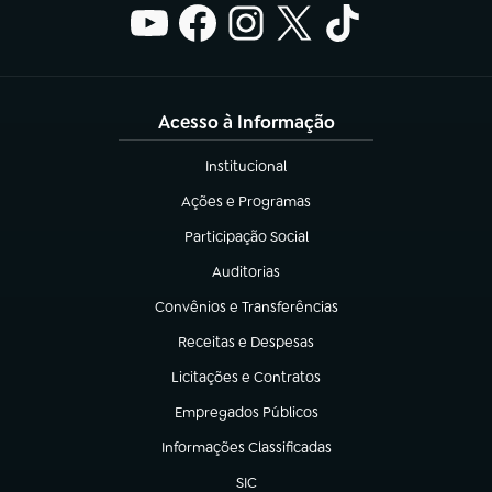
Acesso à Informação
Institucional
(abre em nova aba)
Ações e Programas
(abre em nova aba)
Participação Social
(abre em nova aba)
Auditorias
(abre em nova aba)
Convênios e Transferências
(abre em nova aba)
Receitas e Despesas
(abre em nova aba)
Licitações e Contratos
(abre em nova aba)
Empregados Públicos
(abre em nova aba)
Informações Classificadas
(abre em nova aba)
SIC
(abre em nova aba)