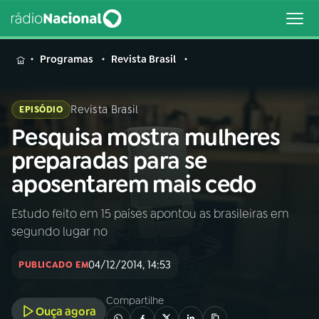
MENU
Programas
Revista Brasil
Revista Brasil
EPISÓDIO
Pesquisa mostra mulheres
Buscar
na
preparadas para se
Rádio
Buscar
aposentarem mais cedo
Nacional
Estudo feito em 15 países apontou as brasileiras em
AO VIVO
segundo lugar no
01
INÍCIO
04/12/2014, 14:53
PUBLICADO EM
Compartilhe
02
A RÁDIO
Ouça agora