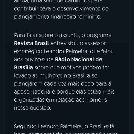
ainda, uma série de caminhos para
contribuir para o desenvolvimento do
YouTube
Facebook
planejamento financeiro feminino.
Instagram
X
Para falar sobre o assunto, o programa
TikTok
Revista Brasil
entrevistou o assessor
estratégico Leandro Palmeira, que falou
aos ouvintes da
Rádio Nacional de
Brasília
sobre que motivos podem ter
levado as mulheres no Brasil a se
planejarem cada vez mais cedo para a
aposentadoria e porque elas estão mais
organizadas em relação aos homens
nessa questão.
Segundo Leandro Palmeira, o Brasil está