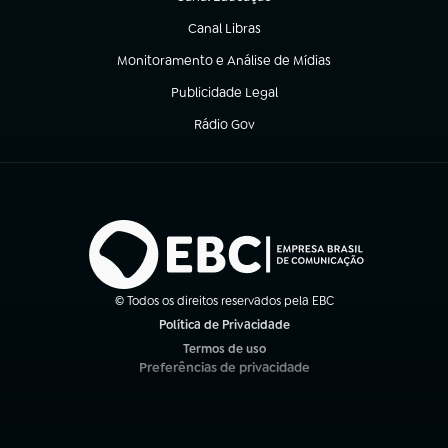
(abre em nova aba)
Canal Libras
(abre em nova aba)
Monitoramento e Análise de Mídias
(abre em nova aba)
Publicidade Legal
(abre em nova aba)
Rádio Gov
(abre em nova aba)
© Todos os direitos reservados pela EBC
Política de Privacidade
(abre em nova aba)
Termos de uso
(abre em nova aba)
Preferências de privacidade