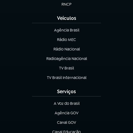
RNCP
(abre em nova aba)
Veículos
Agência Brasil
(abre em nova aba)
Rádio MEC
(abre em nova aba)
Rádio Nacional
Radioagência Nacional
(abre em nova aba)
TV Brasil
(abre em nova aba)
TV Brasil Internacional
(abre em nova aba)
Serviços
A Voz do Brasil
(abre em nova aba)
Agência GOV
(abre em nova aba)
Canal GOV
(abre em nova aba)
Canal Educação