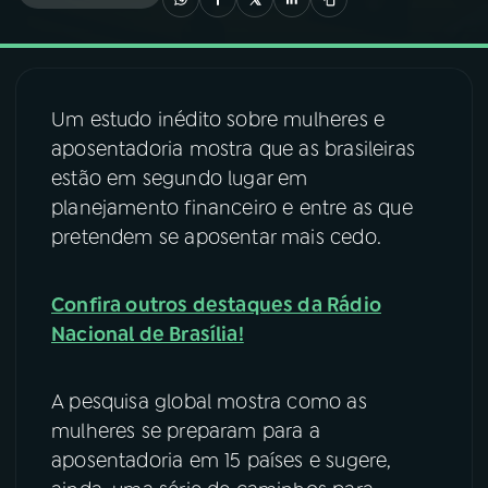
03
PROGRAMAÇÃO
Um estudo inédito sobre mulheres e
04
PROGRAMAS
aposentadoria mostra que as brasileiras
estão em segundo lugar em
05
PODCASTS
planejamento financeiro e entre as que
pretendem se aposentar mais cedo.
06
VIDEOCASTS
Confira outros destaques da Rádio
Nacional de Brasília!
07
ÚLTIMAS
A pesquisa global mostra como as
08
FESTIVAL DE MÚSICA
mulheres se preparam para a
aposentadoria em 15 países e sugere,
ACOMPANHE A RÁDIO NACIONAL