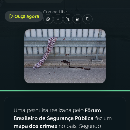
Compartilhe
03
PROGRAMAÇÃO
Ouça agora
04
PROGRAMAS
05
PODCASTS
06
VIDEOCASTS
07
ÚLTIMAS
08
FESTIVAL DE MÚSICA
Uma pesquisa realizada pelo
Fórum
Brasileiro de Segurança Pública
faz um
mapa dos crimes
no país. Segundo
ACOMPANHE A RÁDIO NACIONAL