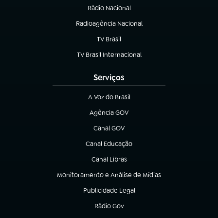
Rádio Nacional
Radioagência Nacional
(abre em nova aba)
TV Brasil
(abre em nova aba)
TV Brasil Internacional
(abre em nova aba)
Serviços
A Voz do Brasil
(abre em nova aba)
Agência GOV
(abre em nova aba)
Canal GOV
(abre em nova aba)
Canal Educação
(abre em nova aba)
Canal Libras
(abre em nova aba)
Monitoramento e Análise de Mídias
(abre em nova aba)
Publicidade Legal
(abre em nova aba)
Rádio Gov
(abre em nova aba)