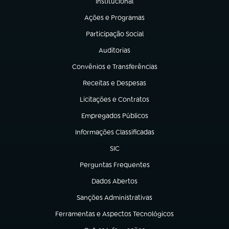
Institucional
(abre em nova aba)
Ações e Programas
(abre em nova aba)
Participação Social
(abre em nova aba)
Auditorias
(abre em nova aba)
Convênios e Transferências
(abre em nova aba)
Receitas e Despesas
(abre em nova aba)
Licitações e Contratos
(abre em nova aba)
Empregados Públicos
(abre em nova aba)
Informações Classificadas
(abre em nova aba)
SIC
(abre em nova aba)
Perguntas Frequentes
(abre em nova aba)
Dados Abertos
(abre em nova aba)
Sanções Administrativas
(abre em nova aba)
Ferramentas e Aspectos Tecnológicos
(abre em nova aba)