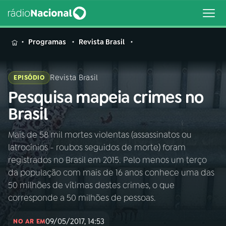
MENU
Programas
Revista Brasil
Revista Brasil
EPISÓDIO
Pesquisa mapeia crimes no
Buscar
na
Brasil
Rádio
Buscar
Nacional
Mais de 58 mil mortes violentas (assassinatos ou
latrocínios - roubos seguidos de morte) foram
AO VIVO
registrados no Brasil em 2015. Pelo menos um terço
da população com mais de 16 anos conhece uma das
01
INÍCIO
50 milhões de vítimas destes crimes, o que
corresponde a 50 milhões de pessoas.
02
A RÁDIO
09/05/2017, 14:53
NO AR EM