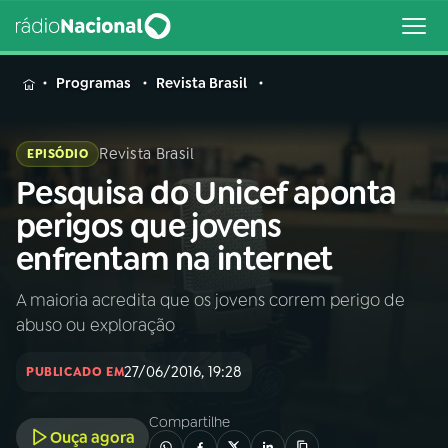
MENU
Programas
Revista Brasil
Revista Brasil
EPISÓDIO
Pesquisa do Unicef aponta
Buscar
na
perigos que jovens
Rádio
Buscar
enfrentam na internet
Nacional
A maioria acredita que os jovens correm perigo de
AO VIVO
abuso ou exploração
01
INÍCIO
27/06/2016, 19:28
PUBLICADO EM
Compartilhe
02
A RÁDIO
Ouça agora