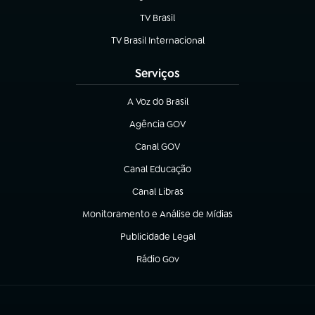
TV Brasil
(abre em nova aba)
TV Brasil Internacional
(abre em nova aba)
Serviços
A Voz do Brasil
(abre em nova aba)
Agência GOV
(abre em nova aba)
Canal GOV
(abre em nova aba)
Canal Educação
(abre em nova aba)
Canal Libras
(abre em nova aba)
Monitoramento e Análise de Mídias
(abre em nova aba)
Publicidade Legal
(abre em nova aba)
Rádio Gov
(abre em nova aba)