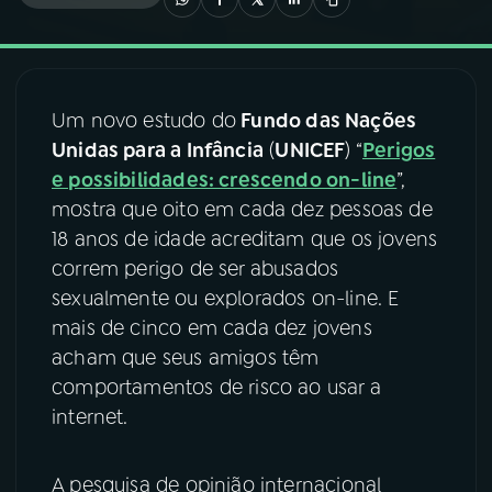
03
PROGRAMAÇÃO
Um novo estudo do
Fundo das Nações
04
PROGRAMAS
Unidas para a Infância
(
UNICEF
) “
Perigos
e possibilidades: crescendo on-line
”,
05
PODCASTS
mostra que oito em cada dez pessoas de
18 anos de idade acreditam que os jovens
correm perigo de ser abusados
06
VIDEOCASTS
sexualmente ou explorados on-line. E
mais de cinco em cada dez jovens
07
ÚLTIMAS
acham que seus amigos têm
comportamentos de risco ao usar a
internet.
08
FESTIVAL DE MÚSICA
A pesquisa de opinião internacional
ACOMPANHE A RÁDIO NACIONAL