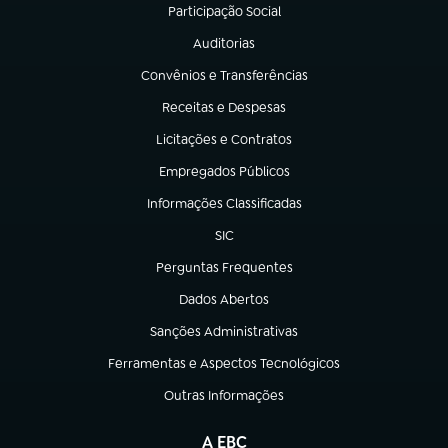
Participação Social
(abre em nova aba)
Auditorias
(abre em nova aba)
Convênios e Transferências
(abre em nova aba)
Receitas e Despesas
(abre em nova aba)
Licitações e Contratos
(abre em nova aba)
Empregados Públicos
(abre em nova aba)
Informações Classificadas
(abre em nova aba)
SIC
(abre em nova aba)
Perguntas Frequentes
(abre em nova aba)
Dados Abertos
(abre em nova aba)
Sanções Administrativas
(abre em nova aba)
Ferramentas e Aspectos Tecnológicos
(abre em nova aba)
Outras Informações
(abre em nova aba)
A EBC