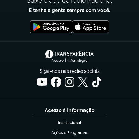
Baixe o app da rádio Nacional
E tenha a gente sempre com você.
(abre em nova aba)
TRANSPARÊNCIA
Acesso à Informação
Siga-nos nas redes sociais
Acesso à Informação
Institucional
(abre em nova aba)
Ações e Programas
(abre em nova aba)