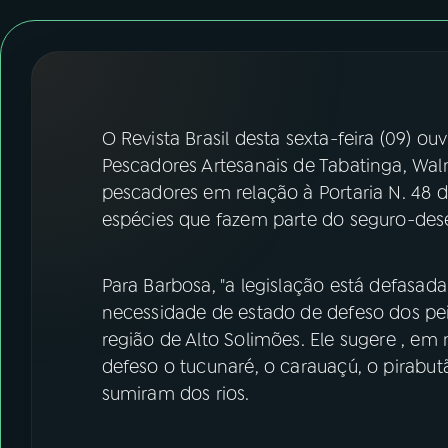
07
ÚLTIMAS
08
FESTIVAL DE MÚSICA
ACOMPANHE A RÁDIO NACIONAL
O Revista Brasil desta sexta-feira (09) o
Pescadores Artesanais de Tabatinga, Wa
YouTube
Facebook
pescadores em relação à Portaria N. 48 d
espécies que fazem parte do seguro-de
Instagram
X
TikTok
Para Barbosa, "a legislação está defasad
necessidade de estado de defeso dos peix
região de Alto Solimões. Ele sugere , e
defeso o tucunaré, o carauaçú, o pirabu
sumiram dos rios.