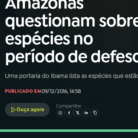
Amazonas
Nacional
questionam sobr
01
INÍCIO
espécies no
02
A RÁDIO
período de defes
03
PROGRAMAÇÃO
Uma portaria do Ibama lista as espécies que est
04
PROGRAMAS
09/12/2016, 14:58
PUBLICADO EM
05
PODCASTS
Compartilhe
Ouça agora
06
VIDEOCASTS