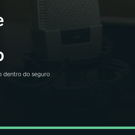
e
o
ão dentro do seguro