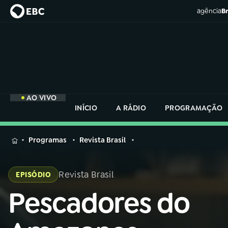
agência
Br
AO VIVO
INÍCIO
A RÁDIO
PROGRAMAÇÃO
MENU
Programas
Revista Brasil
Buscar
na
Revista Brasil
EPISÓDIO
Rádio
Buscar
Nacional
Pescadores do
Buscar
na
Rádio
AO VIVO