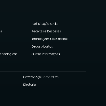
Participação Social
(abre em nova aba)
as
Receitas e Despesas
(abre em nova aba)
Informações Classificadas
(abre em nova aba)
Dados Abertos
(abre em nova aba)
Tecnológicos
Outras Informações
(abre em nova aba)
Governança Corporativa
(abre em nova aba)
Diretoria
(abre em nova aba)