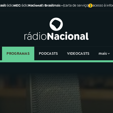
asil
rádio
MEC
rádio
Nacional
tv
Brasil
carta de serviço
acesso à inf
mais
PROGRAMAS
PODCASTS
VIDEOCASTS
mais