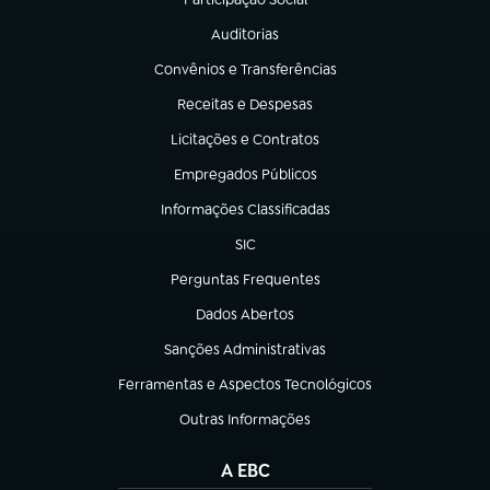
(abre em nova aba)
Auditorias
(abre em nova aba)
Convênios e Transferências
(abre em nova aba)
Receitas e Despesas
(abre em nova aba)
Licitações e Contratos
(abre em nova aba)
Empregados Públicos
(abre em nova aba)
Informações Classificadas
(abre em nova aba)
SIC
(abre em nova aba)
Perguntas Frequentes
(abre em nova aba)
Dados Abertos
(abre em nova aba)
Sanções Administrativas
(abre em nova aba)
Ferramentas e Aspectos Tecnológicos
(abre em nova aba)
Outras Informações
(abre em nova aba)
A EBC