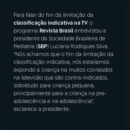
03
PROGRAMAÇÃO
Para falar do fim da limitação da
classificação indicativa na TV
o
programa
Revista Brasil
entrevistou a
04
PROGRAMAS
presidente da Sociedade Brasileira de
Pediatria (
SBP
) Luciana Rodrigues Silva.
05
PODCASTS
“Nós achamos que o fim da limitação da
classificação indicativa, nós estaríamos
expondo a criança ha muitos conteúdos
06
VIDEOCASTS
na televisão que são contra-indicados,
sobretudo para criança pequena,
07
ÚLTIMAS
principalmente para a criança na pre-
adolescência e na adolescência”,
esclarece a presidente.
08
FESTIVAL DE MÚSICA
ACOMPANHE A RÁDIO NACIONAL