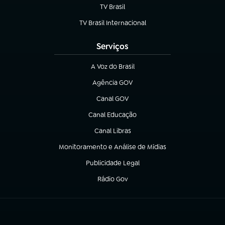
TV Brasil
(abre em nova aba)
TV Brasil Internacional
(abre em nova aba)
Serviços
A Voz do Brasil
(abre em nova aba)
Agência GOV
(abre em nova aba)
Canal GOV
(abre em nova aba)
Canal Educação
(abre em nova aba)
Canal Libras
(abre em nova aba)
Monitoramento e Análise de Mídias
(abre em nova aba)
Publicidade Legal
(abre em nova aba)
Rádio Gov
(abre em nova aba)