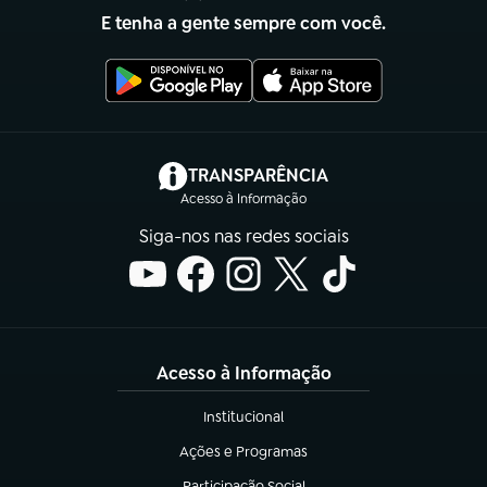
E tenha a gente sempre com você.
(abre em nova aba)
TRANSPARÊNCIA
Acesso à Informação
Siga-nos nas redes sociais
Acesso à Informação
Institucional
(abre em nova aba)
Ações e Programas
(abre em nova aba)
Participação Social