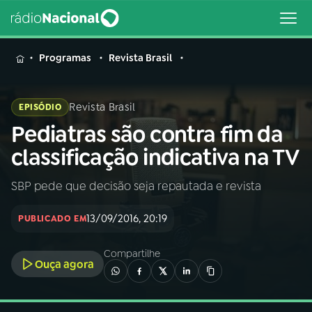
MENU
Programas
Revista Brasil
Revista Brasil
EPISÓDIO
Pediatras são contra fim da
Buscar
na
classificação indicativa na TV
Rádio
Buscar
Nacional
SBP pede que decisão seja repautada e revista
AO VIVO
13/09/2016, 20:19
PUBLICADO EM
01
INÍCIO
Compartilhe
Ouça agora
02
A RÁDIO