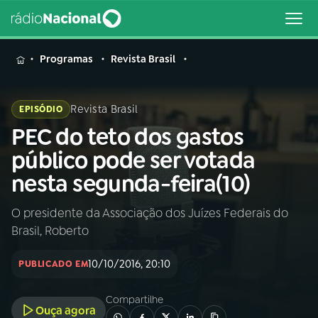
MENU
Programas
Revista Brasil
Revista Brasil
EPISÓDIO
PEC do teto dos gastos
Buscar
na
público pode ser votada
Rádio
Buscar
nesta segunda-feira(10)
Nacional
O presidente da Associação dos Juízes Federais do
AO VIVO
Brasil, Roberto
01
INÍCIO
10/10/2016, 20:10
PUBLICADO EM
Compartilhe
02
A RÁDIO
Ouça agora