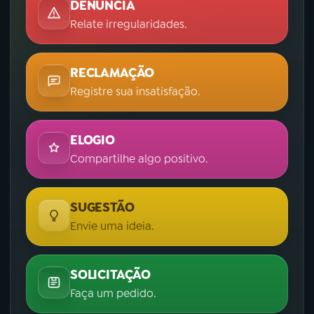
DENÚNCIA
Relate irregularidades.
RECLAMAÇÃO
Registre sua insatisfação.
ELOGIO
Compartilhe algo positivo.
SUGESTÃO
Envie uma ideia.
SOLICITAÇÃO
Faça um pedido.