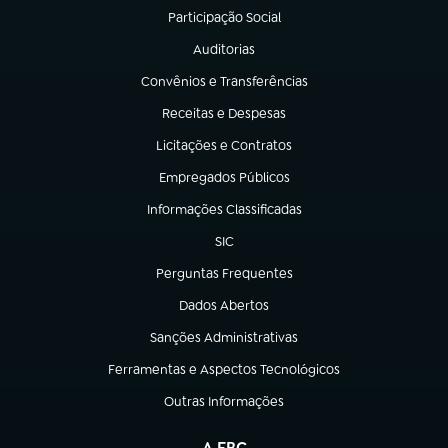
Participação Social
(abre em nova aba)
Auditorias
(abre em nova aba)
Convênios e Transferências
(abre em nova aba)
Receitas e Despesas
(abre em nova aba)
Licitações e Contratos
(abre em nova aba)
Empregados Públicos
(abre em nova aba)
Informações Classificadas
(abre em nova aba)
SIC
(abre em nova aba)
Perguntas Frequentes
(abre em nova aba)
Dados Abertos
(abre em nova aba)
Sanções Administrativas
(abre em nova aba)
Ferramentas e Aspectos Tecnológicos
(abre em nova aba)
Outras Informações
(abre em nova aba)