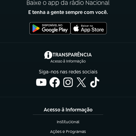
Baixe o app da rádio Nacional
E tenha a gente sempre com você.
(abre em nova aba)
TRANSPARÊNCIA
Acesso à Informação
Siga-nos nas redes sociais
Acesso à Informação
Institucional
(abre em nova aba)
Ações e Programas
(abre em nova aba)