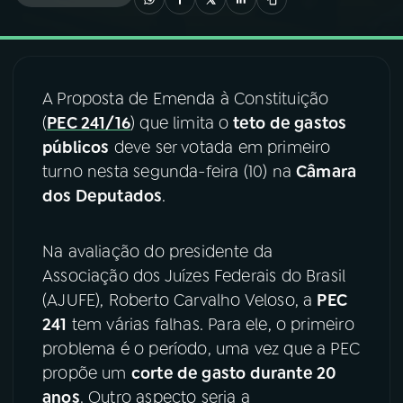
03
PROGRAMAÇÃO
A Proposta de Emenda à Constituição
04
PROGRAMAS
(
PEC 241/16
) que limita o
teto de gastos
públicos
deve ser votada em primeiro
05
PODCASTS
turno nesta segunda-feira (10) na
Câmara
dos Deputados
.
06
VIDEOCASTS
Na avaliação do presidente da
Associação dos Juízes Federais do Brasil
07
ÚLTIMAS
(AJUFE), Roberto Carvalho Veloso, a
PEC
241
tem várias falhas. Para ele, o primeiro
08
FESTIVAL DE MÚSICA
problema é o período, uma vez que a PEC
propõe um
corte de gasto durante 20
anos
. Outro aspecto seria a
ACOMPANHE A RÁDIO NACIONAL