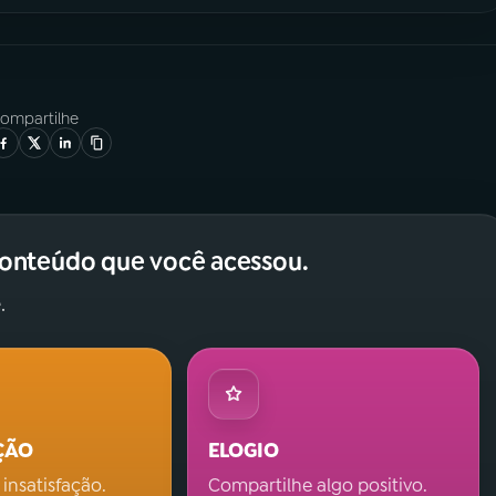
ompartilhe
conteúdo que você acessou.
.
ÇÃO
ELOGIO
 insatisfação.
Compartilhe algo positivo.