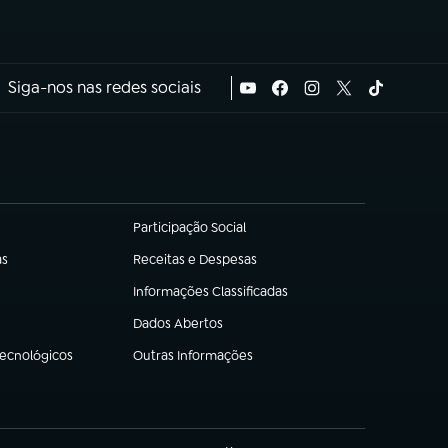
Siga-nos nas redes sociais
Participação Social
(abre em nova aba)
as
Receitas e Despesas
(abre em nova aba)
Informações Classificadas
(abre em nova aba)
Dados Abertos
(abre em nova aba)
Tecnológicos
Outras Informações
(abre em nova aba)