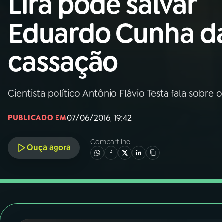
Lira pode salvar
Nacional
Eduardo Cunha d
01
INÍCIO
cassação
02
A RÁDIO
Cientista político Antônio Flávio Testa fala sobre 
03
PROGRAMAÇÃO
07/06/2016, 19:42
PUBLICADO EM
04
PROGRAMAS
Compartilhe
Ouça agora
05
PODCASTS
06
VIDEOCASTS