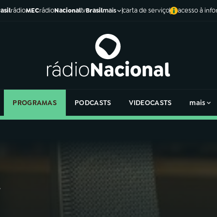
asil
rádio
MEC
rádio
Nacional
tv
Brasil
carta de serviço
acesso à inf
mais
PROGRAMAS
PODCASTS
VIDEOCASTS
mais