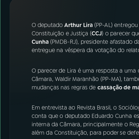
07
ÚLTIMAS
08
FESTIVAL DE MÚSICA
O deputado
Arthur Lira
(PP-AL) entregou
Constituição e Justiça (
CCJ
) o parecer q
Cunha
(PMDB-RJ), presidente afastado 
ACOMPANHE A RÁDIO NACIONAL
entregue na véspera da votação do rela
YouTube
Facebook
O parecer de Lira é uma resposta a uma 
Instagram
X
Câmara, Waldir Maranhão (PP-MA), tamb
TikTok
mudanças nas regras de
cassação de m
Em entrevista ao Revista Brasil, o Sociólog
conta que o deputado Eduardo Cunha está
interna da Câmara, principalmente o Regi
além da Constituição, para poder se defe