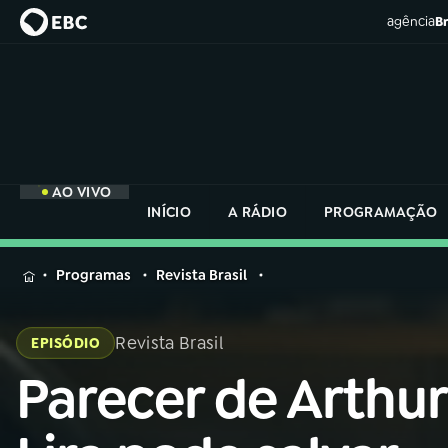
agência
Br
AO VIVO
INÍCIO
A RÁDIO
PROGRAMAÇÃO
MENU
Programas
Revista Brasil
Buscar
na
Revista Brasil
EPISÓDIO
Rádio
Buscar
Nacional
Parecer de Arthur
Buscar
na
Rádio
AO VIVO