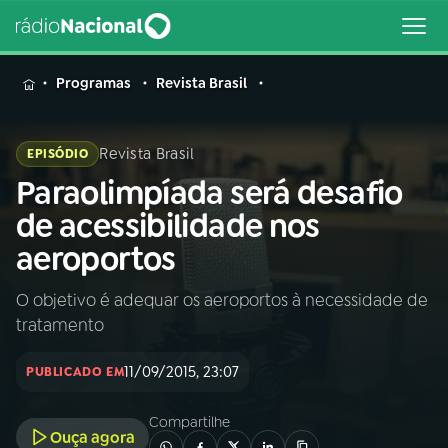
MENU
Programas
Revista Brasil
Revista Brasil
EPISÓDIO
Paraolimpíada será desafio
Buscar
na
de acessibilidade nos
Rádio
Buscar
aeroportos
Nacional
O objetivo é adequar os aeroportos à necessidade de
AO VIVO
tratamento
01
INÍCIO
11/09/2015, 23:07
PUBLICADO EM
Compartilhe
02
A RÁDIO
Ouça agora