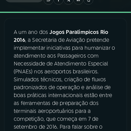
03
PROGRAMAÇÃO
A um ano dos
Jogos Paralímpicos Rio
04
PROGRAMAS
2016
, a Secretaria de Aviação pretende
implementar iniciativas para humanizar o
05
PODCASTS
atendimento aos Passageiros com
Necessidade de Atendimento Especial
(PNAEs) nos aeroportos brasileiros.
06
VIDEOCASTS
Simulados técnicos, criação de fluxos
padronizados de operação e análise de
07
ÚLTIMAS
boas práticas internacionais estão entre
as ferramentas de preparação dos
terminais aeroportuários para a
08
FESTIVAL DE MÚSICA
competição, que começa em 7 de
setembro de 2016. Para falar sobre o
ACOMPANHE A RÁDIO NACIONAL