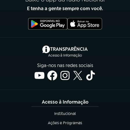
E tenha a gente sempre com você.
(abre em nova aba)
TRANSPARÊNCIA
Acesso à Informação
Siga-nos nas redes sociais
Acesso à Informação
Institucional
(abre em nova aba)
Ações e Programas
(abre em nova aba)