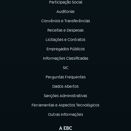
Participação Social
(abre em nova aba)
Auditorias
(abre em nova aba)
Convênios e Transferências
(abre em nova aba)
Receitas e Despesas
(abre em nova aba)
Licitações e Contratos
(abre em nova aba)
Empregados Públicos
(abre em nova aba)
Informações Classificadas
(abre em nova aba)
SIC
(abre em nova aba)
Perguntas Frequentes
(abre em nova aba)
Dados Abertos
(abre em nova aba)
Sanções Administrativas
(abre em nova aba)
Ferramentas e Aspectos Tecnológicos
(abre em nova aba)
Outras Informações
(abre em nova aba)
A EBC