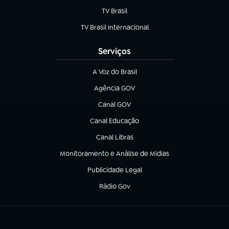
TV Brasil
(abre em nova aba)
TV Brasil Internacional
(abre em nova aba)
Serviços
A Voz do Brasil
(abre em nova aba)
Agência GOV
(abre em nova aba)
Canal GOV
(abre em nova aba)
Canal Educação
(abre em nova aba)
Canal Libras
(abre em nova aba)
Monitoramento e Análise de Mídias
(abre em nova aba)
Publicidade Legal
(abre em nova aba)
Rádio Gov
(abre em nova aba)